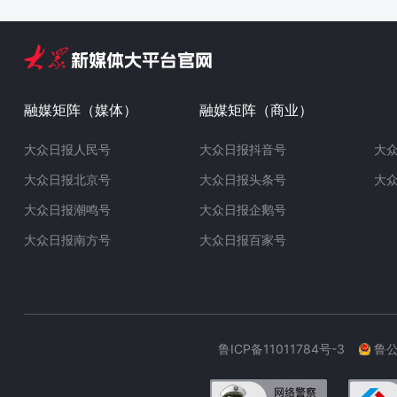
融媒矩阵（媒体）
融媒矩阵（商业）
大众日报人民号
大众日报抖音号
大
大众日报北京号
大众日报头条号
大
大众日报潮鸣号
大众日报企鹅号
大众日报南方号
大众日报百家号
鲁ICP备11011784号-3
鲁公网