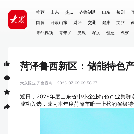
推荐
山东
热点
齐鲁制造
山东
短剧
国资
开放山东
财经
交通
健康
文旅
果然视频
青未了
灵境
深度
创意
观察
菏泽鲁西新区：储能特色
大众报业·齐鲁壹点
2026-07-09 09:58:37
近日，2026年度山东省中小企业特色产业集
成功入选，成为本年度菏泽市唯一上榜的省级特