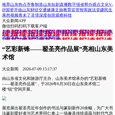
推荐
山东
热点
齐鲁制造
山东
短剧
直播
数字强省
帮办
观点
文化
V-
IP
国资
开放山东
财经
交通
健康
文旅
教育
监管
智库
政法
党建
民生
果然视频
青未了
灵境
深度
创意
观察
科技
大众新闻APP
微信扫码
扫码下载客户端
大众日报
农村大众
齐鲁晚报
半岛都市报
鲁中晨报
经济导报
山东
法制报
黄三角早报
青岛西海岸报
“艺彩新锋——翟圣亮作品展”亮相山东美
术馆
大众新闻
2026-07-09 15:17:37
由山东省文化和旅游厅主办、山东美术馆承办的“艺彩新锋
——翟圣亮作品展”，于2026年6月30日在山东美术馆二
楼“锐”空间开展。
展览展出翟圣亮近年创作的书法与篆刻新作20余幅，为广大书
法篆刻爱好者与艺术界同仁奉上一场兼具传统底蕴与时代气息