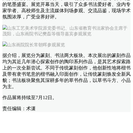
的笔墨盛宴。展览开幕当天，吸引了众多书法爱好者、业内专
家学者、高校师生及主流媒体到场参观、交流品鉴，现场学术
氛围浓厚，广受业界好评。
山东工艺美术学院原党委书记、山东省教育书法家协会主席于
茂阳，山东画院书记樊磊等领导嘉宾参观展览
山东画院院长常朝晖参观展览
据介绍，展览分为篆刻、书法两大板块。本次展出的篆刻作品
均为其近几年潜心探索创作的陶印系列作品，是其艺术探索路
上的一次全新尝试。不同于传统篆刻创作，他创新性地将楷书
及带有隶书笔意的楷书融入印面创作，让传统篆刻焕发全新风
貌；书法板块聚焦其深耕多年的草书作品，以草书斗方、小品
为主。
作品展将持续至7月12日。
责任编辑：术潇