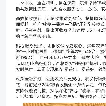
一季丰收，重在精耕，赢在保障。滨州坚持“种
购与政策性兜底，推动夏收服务省心、放心、安
高效抢收提速，让夏收推进更省心。抢抓晴好
间损耗，推广“收割—播种—飞防”压茬衔接模
时、昼夜奋战，跑出夏收攻坚加速度，541.4
稳产筑牢坚实基础。
贴心服务兜底，让粮收保障更放心。聚焦农户
资“一小时配送圈”，供销社统筹农机548台，
所1992处、面积581.6万平方米，镇村大
101.8万吨完好仓容，严格落实“钱等粮”机制，收
实时兑付，真正实现粮农“卖得出、卖得好、钱到
政策金融护航，让惠农托底更安心。农发行滨州
道，提前完成25家粮食收购企业资格认定，依
效降低融资门槛。持续深化“农地+”改革，在沾化
盘活盐碱土地资源、拓宽农户多元增收路径，以