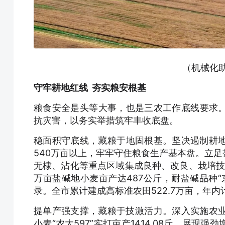
（机械化
守牢耕地红线 夯实粮安根基
粮食安全是头等大事，也是三农工作底线要求
抗灾害，以务实举措筑牢丰收底盘。
稳面积守底线，藏粮于地固根基。坚决遏制耕地“
540万亩以上，牢牢守住粮食生产基本盘。立
无棣、沾化等重点区域集成良种、改良、栽培技术，
万亩盐碱地小麦亩产达487公斤，耐盐碱品种“京
录。全市累计建成高标准农田522.7万亩，年
提单产强支撑，藏粮于技激活力。深入实施农业
小麦“农大597”实打亩产1414.08斤，展