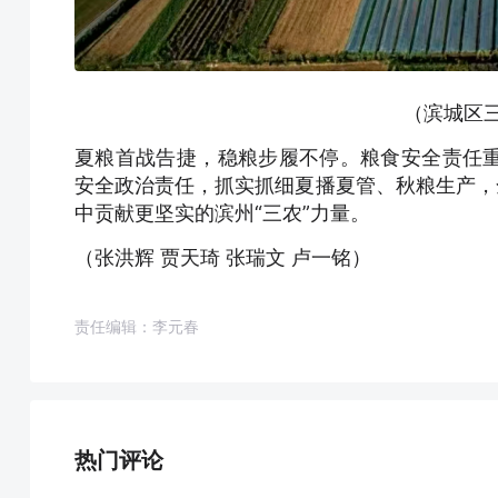
（滨城区
夏粮首战告捷，稳粮步履不停。粮食安全责任
安全政治责任，抓实抓细夏播夏管、秋粮生产，
中贡献更坚实的滨州“三农”力量。
（张洪辉 贾天琦 张瑞文 卢一铭）
责任编辑：李元春
热门评论