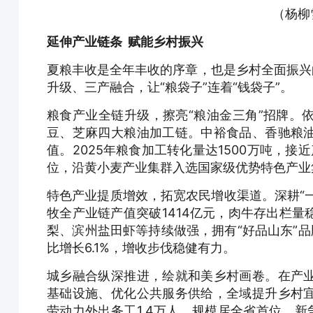
（杨柳
延伸产业链条 赋能乡村振兴
夏粮丰收是全年丰收的序章，也是乡村全面振兴
升级、三产融合，让“粮袋子”连着“钱袋子”。
粮食产业全链升级，擦亮“粮油金三角”招牌。
豆、芝麻四大粮油加工链。中裕食品、香驰粮
值。2025年粮食加工转化量达1500万吨，接
位，沿黄小麦产业集群入选国家级优势特色产业
特色产业提质增效，拓宽农民增收渠道。深耕“一
牧全产业链产值突破1414亿元，肉牛存出栏
梨、滨州盐田虾等持续做强，拥有“好品山东”品牌
比增长6.1%，增收步伐稳健有力。
城乡融合纵深推进，绘就和美乡村画卷。在产
基础设施、优化公共服务供给，全域提升乡村
劳动力外出务工1.4万人，规模居全省首位。新