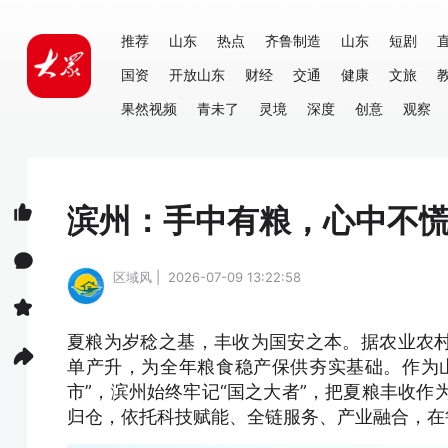
推荐
山东
热点
齐鲁制造
山东
短剧
国资
开放山东
财经
交通
健康
文旅
果然视频
青未了
灵境
深度
创意
观察
滨州：手中有粮，心中不
区域风 | 2026-07-09 13:22:58
夏粮为岁稔之基，丰收为国安之本。据农业农
单产升，为全年粮食稳产保供夯实基础。作为
市”，滨州始终牢记“国之大者”，把夏粮丰收作为
归仓，依托科技赋能、全链服务、产业融合，在