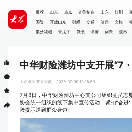
推荐
山东
热点
齐鲁制造
山东
短剧
国资
开放山东
财经
交通
健康
文旅
果然视频
青未了
灵境
深度
创意
观察
中华财险潍坊中支开展“7・
大众报业·齐鲁壹点
2026-07-09 10:15:50
7月8日，中华财险潍坊中心支公司组织党员志
协会统一组织的线下集中宣传活动，紧扣“奋进‘
险提示送到群众身边。