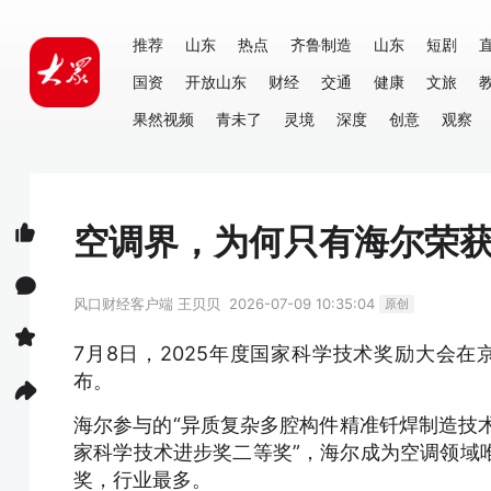
推荐
山东
热点
齐鲁制造
山东
短剧
国资
开放山东
财经
交通
健康
文旅
果然视频
青未了
灵境
深度
创意
观察
空调界，为何只有海尔荣
风口财经客户端
王贝贝
2026-07-09 10:35:04
原创
7月8日，2025年度国家科学技术奖励大会在
布。
海尔参与的“异质复杂多腔构件精准钎焊制造技术
家科学技术进步奖二等奖”，海尔成为空调领域
奖，行业最多。