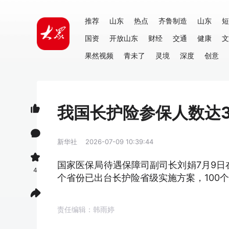
推荐
山东
热点
齐鲁制造
山东
短
国资
开放山东
财经
交通
健康
文
果然视频
青未了
灵境
深度
创意
我国长护险参保人数达3
新华社
2026-07-09 10:39:44
国家医保局待遇保障司副司长刘娟7月9日
4
个省份已出台长护险省级实施方案，100
责任编辑：韩雨婷