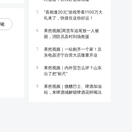
“喜相逢20元”游戏带着1100万大
5
礼来了，快接住这份好运！
评论
果然视频|两货车追尾致一人被
6
困，消防员及时到场救援
果然视频｜一站购齐一个家！京
7
东电器济宁自营大店隆重开业
果然视频｜内外贸怎么评？山东
8
出了把“标尺”
果然视频｜微醺巴士、啤酒加油
9
站，来啤酒城解锁啤酒花样喝法