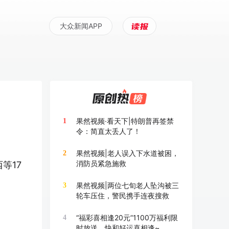
大众新闻APP
果然视频·看天下|特朗普再签禁
1
令：简直太丢人了！
果然视频|老人误入下水道被困，
2
消防员紧急施救
等17
）
果然视频|两位七旬老人坠沟被三
3
轮车压住，警民携手连夜搜救
“福彩喜相逢20元”1100万福利限
4
时放送，快和好运喜相逢~