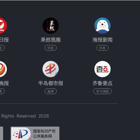
日报
果然视频
海报新闻
信
抖音
抖音
晚报
半岛都市报
齐鲁壹点
博
微博
学习强国
hts Reserved 2026