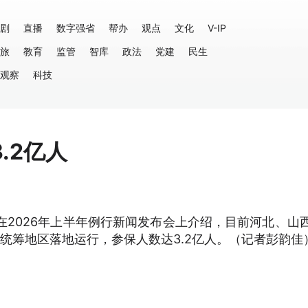
剧
直播
数字强省
帮办
观点
文化
V-IP
旅
教育
监管
智库
政法
党建
民生
观察
科技
.2亿人
在2026年上半年例行新闻发布会上介绍，目前河北、山西
个统筹地区落地运行，参保人数达3.2亿人。（记者彭韵佳