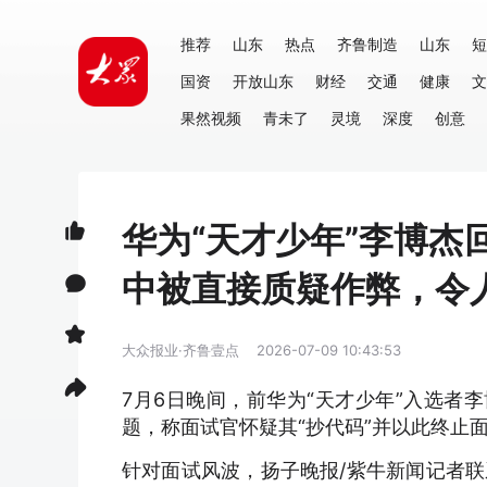
推荐
山东
热点
齐鲁制造
山东
短
国资
开放山东
财经
交通
健康
文
果然视频
青未了
灵境
深度
创意
华为“天才少年”李博杰回
中被直接质疑作弊，令
大众报业·齐鲁壹点
2026-07-09 10:43:53
7月6日晚间，前华为“天才少年”入选者李
题，称面试官怀疑其“抄代码”并以此终止
针对面试风波，扬子晚报/紫牛新闻记者