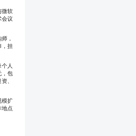
与微软
术会议
构师，
I，担
锋个人
元，包
投资、
规模扩
作地点