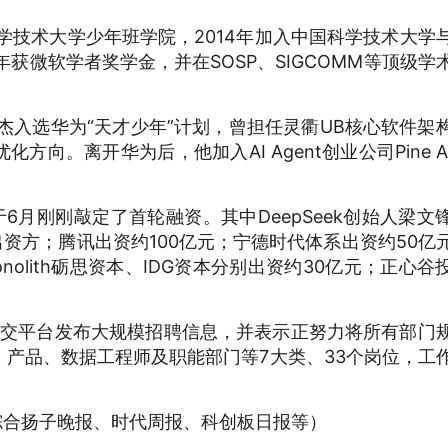
科学技术大学少年班学院，2014年加入中国科学技术大学
年获微软学者奖学金，并在SOSP、SIGCOMM等顶级学
博杰入选华为“天才少年”计划，曾担任灵衢UB核心软件架
向。离开华为后，他加入AI Agent创业公司Pine A
于6月刚刚敲定了首轮融资。其中DeepSeek创始人梁文
出资方；腾讯出资约100亿元；宁德时代体系出资约50亿
olith砺思资本、IDG资本分别出资约30亿元；正心谷
k在社交平台发布大规模招聘信息，并表示正努力将所有部门
产品、数据工程师及职能部门等7大类、33个岗位，工
 综合扬子晚报、时代周报、科创板日报等）