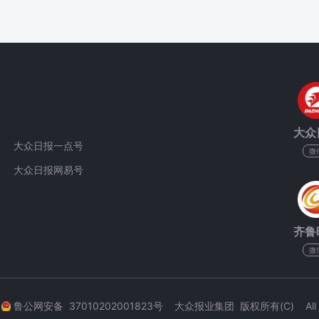
大众
大众日报一点号
微
大众日报网易号
齐鲁
微
3
鲁公网安备 37010202001823号 大众报业集团 版权所有(C) All Rig