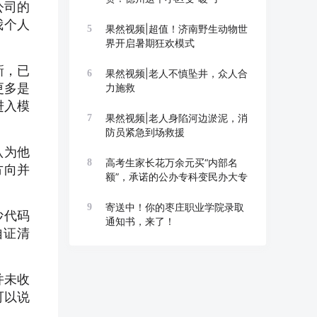
公司的
我个人
果然视频|超值！济南野生动物世
5
界开启暑期狂欢模式
新，已
果然视频|老人不慎坠井，众人合
6
更多是
力施救
进入模
果然视频|老人身陷河边淤泥，消
7
防员紧急到场救援
认为他
高考生家长花万余元买“内部名
8
方向并
额”，承诺的公办专科变民办大专
寄送中！你的枣庄职业学院录取
9
抄代码
通知书，来了！
自证清
并未收
可以说