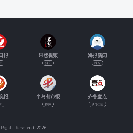
日报
果然视频
海报新闻
信
抖音
抖音
晚报
半岛都市报
齐鲁壹点
博
微博
学习强国
hts Reserved 2026