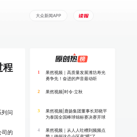
大众新闻APP
过程
果然视频｜高质量发展潍坊寿光
1
勇争先！奋进的声音最动听
果然视频|时令·立秋
2
果然视频|鹿扬集团董事长郑晓平
3
系列问
为泰国全国棒球锦标赛决赛开球
果然视频｜从人人吐槽到频频点
4
公司的
赞！德州这个小区变“暖”了