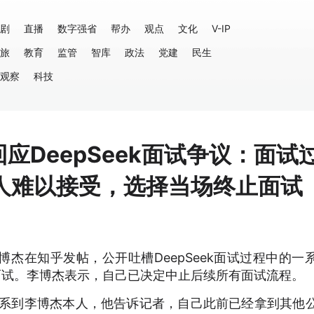
剧
直播
数字强省
帮办
观点
文化
V-IP
旅
教育
监管
智库
政法
党建
民生
观察
科技
应DeepSeek面试争议：面试
人难以接受，选择当场终止面试
博杰在知乎发帖，公开吐槽DeepSeek面试过程中的一
面试。李博杰表示，自己已决定中止后续所有面试流程。
联系到李博杰本人，他告诉记者，自己此前已经拿到其他