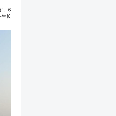
”。6
在生长