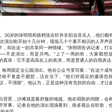
边界。30岁的张明琪和搭档张吉轩并非职业音乐人，他们都
有次演出刚开始十几分钟，现场几十个素不相识的人齐声
字，却在这一刻共享同一种情绪。”张明琪告诉记者，打
——不是演出，而是共鸣。“上了一周的班，大家都想
术的真谛：它不是高高在上的表演，而是普通人的自我表达
，每周固定去公园演出。他在公众号里写着：“在这个成
时候不复盘不臆想，活在当下。”他们对观众的邀请也
议，不强留”。他认为，正是这种没有负担的自由，才让
台背景，沙滩就是最舒服的地毯。他在唱歌的间隙，会
平常事。记者在他的演出现场看到，很多观众在听歌，
”的光芒。