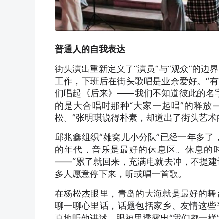
普通人的自我表达
街头演出重新定义了“演员”与“观众”的
工作，下班后在街头歌唱是业余爱好。“
们唱起《后来》——我们不知道彼此的名
的是大合唱时那种“大家一起唱”的释放
松。”张明琪说得朴素，却道出了街头艺
邱兆鑫组织“雄窝儿小分队”已经一年多了
的年代，音乐是最好的休息区。休息的
——“累了就回来，充满电就去冲，不提建
多人愿意停下来，听或唱一首歌。
在杨松杰眼里，青岛的大海就是最好的舞
聊一聊心里话，话题包括家乡、友情这些
真地听他讲述，眼神里透露出“我们都一样