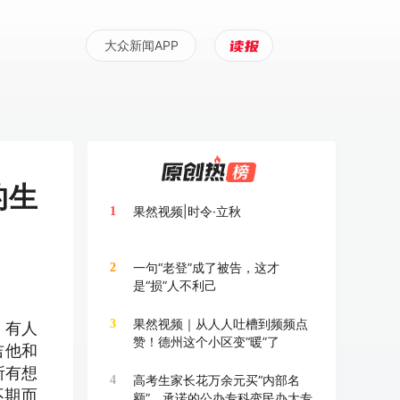
大众新闻APP
的生
果然视频|时令·立秋
1
一句“老登”成了被告，这才
2
是“损”人不利己
果然视频｜从人人吐槽到频频点
3
，有人
赞！德州这个小区变“暖”了
吉他和
所有想
高考生家长花万余元买“内部名
4
不期而
额”，承诺的公办专科变民办大专