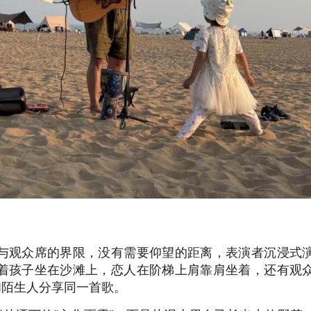
与观众席的界限，没有需要仰望的距离，表演者沉浸式
着孩子坐在沙滩上，恋人在阶梯上肩靠肩坐着，还有观
和陌生人分享同一首歌。