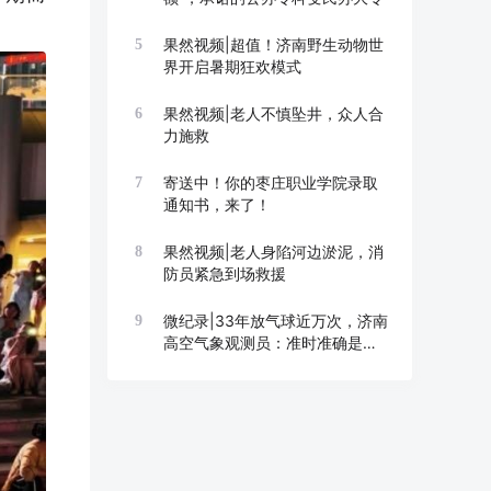
果然视频|超值！济南野生动物世
5
界开启暑期狂欢模式
果然视频|老人不慎坠井，众人合
6
力施救
寄送中！你的枣庄职业学院录取
7
通知书，来了！
果然视频|老人身陷河边淤泥，消
8
防员紧急到场救援
微纪录|33年放气球近万次，济南
9
高空气象观测员：准时准确是底
线