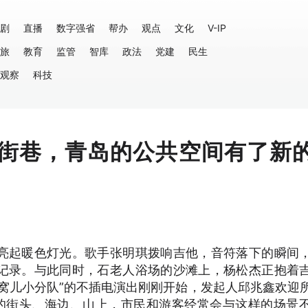
剧
直播
数字强省
帮办
观点
文化
V-IP
旅
教育
监管
智库
政法
党建
民生
观察
科技
街巷，青岛的公共空间有了新
亮起暖色灯光。歌手张明琪拨响吉他，音符落下的瞬间
记录。与此同时，石老人浴场的沙滩上，杨松杰正抱着
窝儿小分队”的不插电演出刚刚开始，发起人邱兆鑫欢迎
的街头、海边、山上，市民和游客经常会与这样的场景