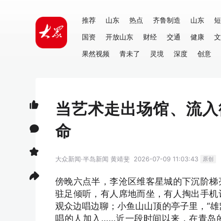
推荐
山东
热点
齐鲁制造
山东
短
国资
开放山东
财经
交通
健康
文
果然视频
青未了
灵境
深度
创意
当艺术走出场馆、流入
命
大众新闻·半岛新闻
黄靖斐
2026-07-09 11:03:43
原创
傍晚六点半，李沧区维客星城的下沉阶梯
驻足倾听，有人席地而坐，有人掏出手机
观众边唱边聊；小鱼山山顶的亭子里，“雄
唱的人加入……近一段时间以来，在青岛