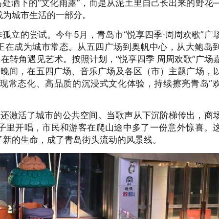
高处洒下的“文化雨露”，而是从泥土里自己长出来的野花
成为城市生活的一部分。
非孤立的尝试。今年5月，青岛市“悦享四季·周周欢歌”广
”正在成为城市常态。从五四广场到奥帆中心，从大鲍岛
民在转角遇见艺术。按照计划，“悦享四季 周周欢歌”广场
日晚间，在五四广场、音乐广场及各区（市）主题广场，
现常态化、高品质的沉浸式文化体验，持续擦亮青岛“
”，还激活了城市的公共空间。当歌声从下沉阶梯传出，商
子里开唱，市民和游客在爬山途中多了一份意外惊喜。
了新的生命，成了青岛街头流动的风景线。