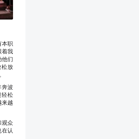
有本职
跟着我
动他们
放松放
。
年奔波
很轻松
越来越
和观众
也在认