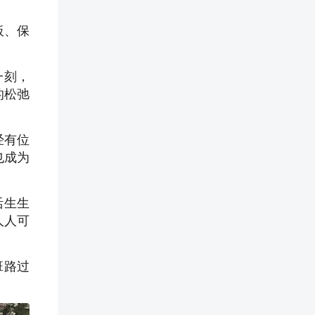
板、保
一刻，
的松弛
经有位
也成为
活生生
人人可
班路过
。