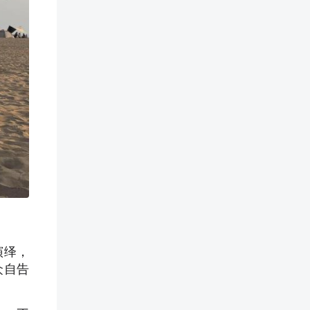
演绎，
众自告