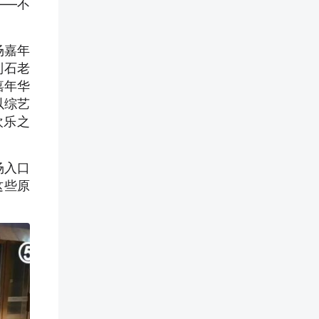
——不
场嘉年
到石老
嘉年华
以综艺
欢乐之
场入口
这些原