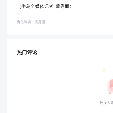
（半岛全媒体记者 孟秀丽）
责任编辑：孟秀丽
热门评论
还没人