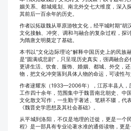
姻关系、都城规划、南北外交七大维度，深入
其前后一百余年的历史。
作者以拓跋魏从草原游牧文化，经平城时期“胡
文化接触、冲突、调和与融合的复杂过程，探
为隋唐文明奠定了基础。
本书以“文化边际理论”解释中国历史上的民族
是“圆满或悲剧”，只呈现历史真实，强调融合
更讲生活、饮食、服饰、婚姻、都城、外交，还
物，把文化冲突落到具体人物的命运，可读性与
作者逯耀东（1933—2006年），江苏丰县
工作四十余年，范围集中于魏晋南北朝史、中
文化散文写作，一生勤于著述、笔耕不辍，代
《魏晋史学思想及其社会基础》。
从平城到洛阳，不仅是地理的迁徙，更是一个
程》是一部具有专业论著水准的通俗读物，更是