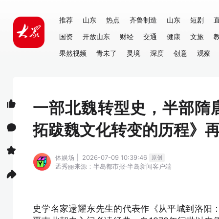
推荐
山东
热点
齐鲁制造
山东
短剧
国资
开放山东
财经
交通
健康
文旅
果然视频
青未了
灵境
深度
创意
观察
一部北魏转型史，半部隋
拓跋魏文化转变的历程》
体娱场 | 2026-07-09 10:39:46
原创
孟秀丽
来源：半岛都市报·半岛新闻客户端
史学名家逯耀东先生的代表作《从平城到洛阳