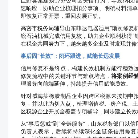
巨野县某建筑劳务公司因失信行为，导致纳税
速响应，协助企业梳理扣分事项、明确材料清单
即恢复正常开票，重回发展正轨。
高密市税务局辅导山东菲达电器适用“渐次修复
锐石油机械完成信用复核，助力企业顺利获得“银
在税企共同努力下，越来越多企业及时发现并修
事后固“长效”：闭环跟进，赋能长远发展
信用修复不是终点，构建长效机制方能行稳致
修复流程中的关键环节与难点堵点，
将案例经
理服务向前端延伸，持续提升信用赋能质效。
针对威海某橡胶制品企业因跨区税源未按期申
复，并以此为切入点，梳理增值税、房产税、土
区税源企业开展全覆盖专项辅导，同步建立长效
从“事后惩戒”到“全链服务”，山东税务部门以
负责人表示，后续将持续深化全链条信用修复