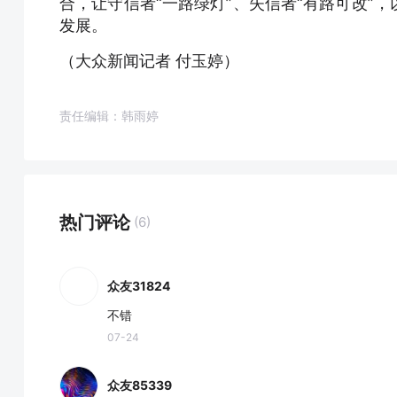
合，让守信者“一路绿灯”、失信者“有路可改”
发展。
（大众新闻记者 付玉婷）
责任编辑：韩雨婷
热门评论
(6)
众友31824
不错
07-24
众友85339