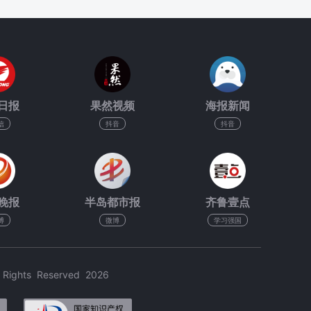
日报
果然视频
海报新闻
信
抖音
抖音
晚报
半岛都市报
齐鲁壹点
博
微博
学习强国
hts Reserved 2026