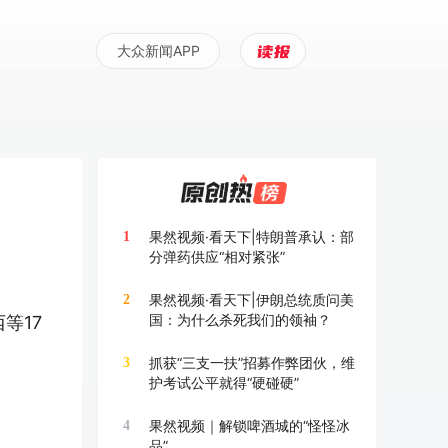
大众新闻APP
果然视频·看天下|特朗普承认：部
1
分弹药供应“相对紧张”
果然视频·看天下|伊朗总统质问美
2
国：为什么杀死我们的领袖？
等17
抓获“三支一扶”招募作弊团伙，维
3
护考试公平就得“硬碰硬”
果然视频｜解锁啤酒城的“怪怪冰
4
品”