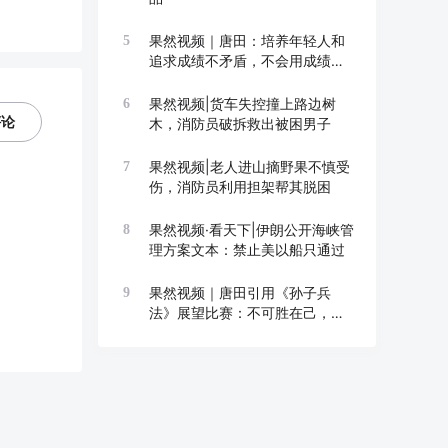
果然视频｜唐田：培养年轻人和
5
追求成绩不矛盾，不会用成绩换
成长
果然视频|货车失控撞上路边树
6
评论
木，消防员破拆救出被困男子
果然视频|老人进山摘野果不慎受
7
伤，消防员利用担架帮其脱困
果然视频·看天下|伊朗公开海峡管
8
理方案文本：禁止美以船只通过
果然视频｜唐田引用《孙子兵
9
法》展望比赛：不可胜在己，可
胜在敌