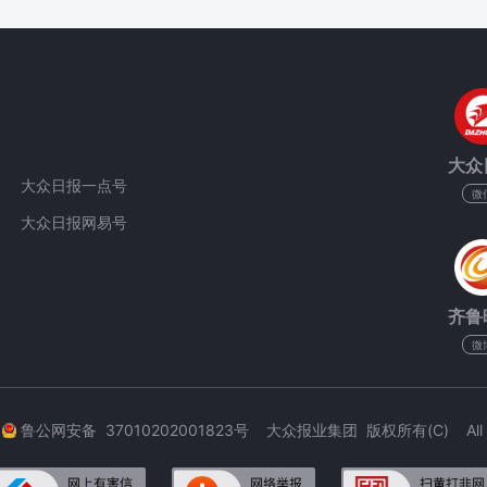
大众
大众日报一点号
微
大众日报网易号
齐鲁
微
3
鲁公网安备 37010202001823号 大众报业集团 版权所有(C) All Rig