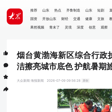
推荐
山东
热点
齐鲁制造
山东
短剧
国资
开放山东
财经
交通
健康
文旅
果然视频
青未了
灵境
深度
创意
观察
烟台黄渤海新区综合行政
洁擦亮城市底色 护航暑期
大众新闻·海报新闻
2026-07-09 09:56:28
原创