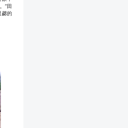
。“田
思勰的