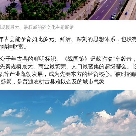
淄规模最大、最权威的齐文化主题展馆
年古县能孕育如此多元、鲜活、深刻的思想体系，也没
的精神财富。
众千年古县的鲜明标识。《战国策》记载临淄“车毂击
是先秦规模最大、商业最繁荣、人口最密集的超级都会。
织等产业蓬勃发展，成为先秦东方的经贸核心。彼时的
的盛景，是普通农耕古县难以企及的城市气象。