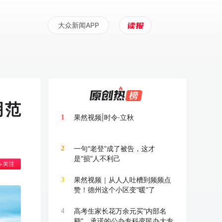
大众新闻APP
明范
果然视频|时令·立秋
1
一句“老登”成了被告，这才
2
是“损”人不利己
果然视频｜从人人吐槽到频频点
3
赞！德州这个小区变“暖”了
高考生家长花万余元买“内部名
4
额”，承诺的公办专科变民办大专