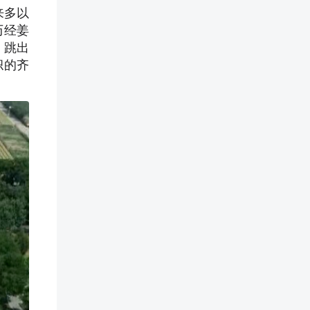
来多以
历经姜
，跳出
帜的齐