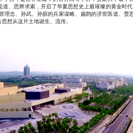
论道、思辨求索，开启了华夏思想史上最璀璨的黄金时代
处世理念、孙武、孙膑的兵家谋略、扁鹊的济世医道、贾
古思想从这片土地诞生、流传。