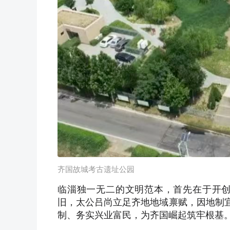
齐国故城考古遗址公园
临淄独一无二的文明范本，首先在于开
旧，太公吕尚立足齐地地域禀赋，因地制宜
制、务实兴业富民，为齐国崛起筑牢根基