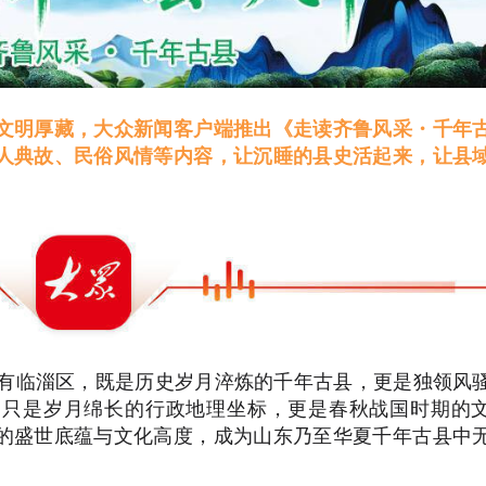
文明厚藏，大众新闻客户端推出《走读齐鲁风采・千年
人典故、民俗风情等内容，让沉睡的县史活起来，让县
唯有临淄区，既是历史岁月淬炼的千年古县，更是独领风
不只是岁月绵长的行政地理坐标，更是春秋战国时期的
的盛世底蕴与文化高度，成为山东乃至华夏千年古县中