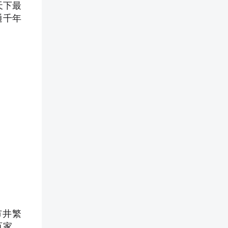
天下最
通千年
市井繁
百家，