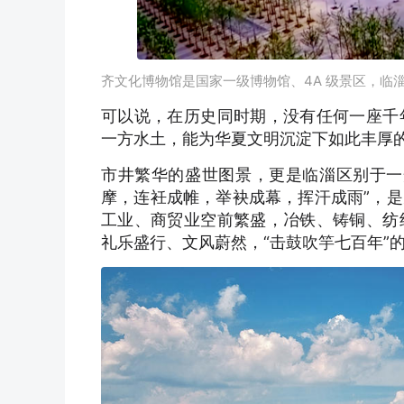
齐文化博物馆是国家一级博物馆、4A 级景区，临
可以说，在历史同时期，没有任何一座千
一方水土，能为华夏文明沉淀下如此丰厚
市井繁华的盛世图景，更是临淄区别于一
摩，连衽成帷，举袂成幕，挥汗成雨”，
工业、商贸业空前繁盛，冶铁、铸铜、纺
礼乐盛行、文风蔚然，“击鼓吹竽七百年”