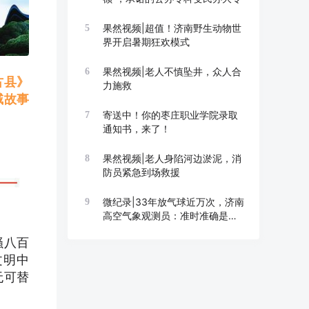
果然视频|超值！济南野生动物世
5
界开启暑期狂欢模式
果然视频|老人不慎坠井，众人合
6
古县》
力施救
域故事
寄送中！你的枣庄职业学院录取
7
通知书，来了！
果然视频|老人身陷河边淤泥，消
8
防员紧急到场救援
微纪录|33年放气球近万次，济南
9
高空气象观测员：准时准确是底
线
骚八百
文明中
无可替