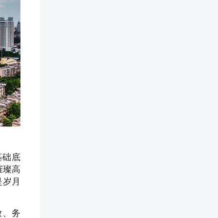
基础底
璀璨高
是岁月
放、务