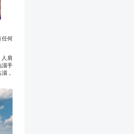
有任何
，人肩
临淄手
临淄，