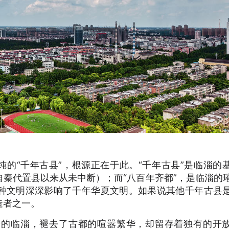
纯的“千年古县”，根源正在于此。“千年古县”是临淄的
秦代置县以来从未中断）；而“八百年齐都”，是临淄的
种文明深深影响了千年华夏文明。如果说其他千年古县
造者之一。
今的临淄，褪去了古都的喧嚣繁华，却留存着独有的开