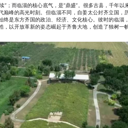
续”；而临淄的核心底气，是“鼎盛”。很多古县，千年以
代巅峰的高光时刻。但临淄不同，自姜太公封齐立国，
始终是东方齐国的政治、经济、文化核心。彼时的临淄
梏，以开放革新的姿态崛起于齐鲁大地，创造了独树一