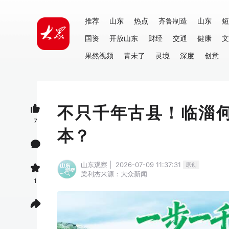
推荐
山东
热点
齐鲁制造
山东
短
国资
开放山东
财经
交通
健康
文
果然视频
青未了
灵境
深度
创意
不只千年古县！临淄
7
本？
山东观察 | 2026-07-09 11:37:31
原创
梁利杰
来源：大众新闻
1