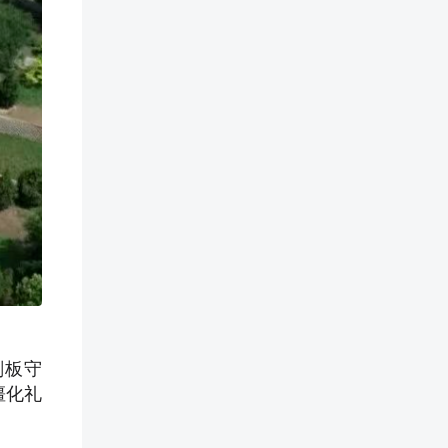
刻板守
僵化礼