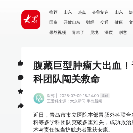
推荐
山东
热点
齐鲁制造
山东
短
国资
开放山东
财经
交通
健康
文
果然视频
青未了
灵境
深度
创意
腹藏巨型肿瘤大出血！
科团队闯关救命
医苑 | 2026-07-09 15:24:00
原创
王爱科
来源：大众新闻·半岛新闻
近日，青岛市市立医院本部胃肠外科联合
科等多学科团队突破多重难关，成功救治
术与责任担当护航患者重获安康。