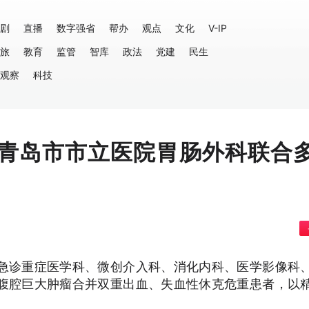
剧
直播
数字强省
帮办
观点
文化
V-IP
旅
教育
监管
智库
政法
党建
民生
观察
科技
青岛市市立医院胃肠外科联合
急诊重症医学科、微创介入科、消化内科、医学影像科
腹腔巨大肿瘤合并双重出血、失血性休克危重患者，以