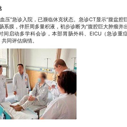
危
低血压”急诊入院，已濒临休克状态。急诊CT显示“腹盆腔
肠系膜，伴肝周多量积液，初步诊断为"腹腔巨大肿瘤并
时间启动多学科会诊，本部胃肠外科、EICU（急诊重
，共同评估病情。