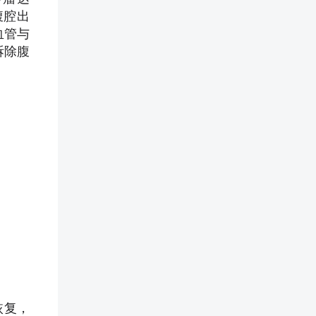
腹腔出
血管与
拆除腹
恢复，