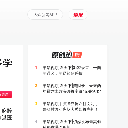
大众新闻APP
多学
果然视频·看天下|独家录音：一商
1
船遇袭，船员紧急呼救
果然视频·看天下|美财长：未来两
2
年霍尔木兹海峡将变得“无关紧要”
果然视频｜演绎齐鲁农耕文明，
3
鲁源村恢弘夜场大秀即将亮相！
、麻醉
精湛医
果然视频·看天下|伊媒发布最高领
4
袖穆杰塔巴视频