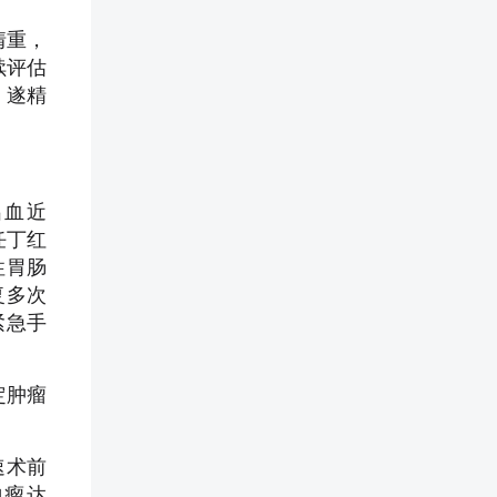
情重，
续评估
，遂精
出血近
任丁红
性胃肠
复多次
紧急手
定肿瘤
速术前
肿瘤达