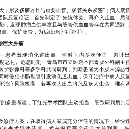
大，累及多脏器且与重要血管、肠管关系紧密”；病人病
团队反复论证，首先制定了“先抗休克、再介入止血、后
造影，发现肿瘤血供丰富且与肠管供血血管存在共同通路
出血、保护肠管，为后续治疗争取时间。
除巨大肿瘤
—患者出现消化道出血，短时间内多次便血，累计
征再度恶化。危急时刻，青岛市市立医院本部胃肠外科副主
医学影像科等多学科共同研判，判断患者为小肠来源恶
同时侵犯小肠黏膜引发消化道出血，保守治疗中病人反
守治疗风险极高，若再次大出血将危及病人生命，唯有
”的多重考验，丁红光手术团队主动担当，细致研判后判
及诊疗方案，在取得病人家属充分信任的情况下，经快
急诊手术迅速开展。术中探查完全证实术前判断，