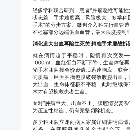
经多学科联合研判，患者“肿瘤恶性可能性
状态差，手术难度高，风险极大。多学科
手术”的分步方案。微创介入科先行血管
准栓塞部分远端供血血管，最大限度控制
消化道大出血再陷生死关 精准手术鏖战拆
就在病情趋于平稳时，险情再次突发—
1000ml，血红蛋白不断下降，生命体
光手术团队接会诊邀请后迅速响应，联合
间质瘤，巨大肿瘤包膜破裂致腹腔出血，
大出血，生命体征极不平稳，此时继续保
术才有望挽救患者生命。
面对“肿瘤巨大、出血不止、腹腔情况复杂
为压迫性粘连，仍有完整切除机会。
多学科团队立即向病人家属详细讲明病情
准备，在麻醉科团队的全力配合下，