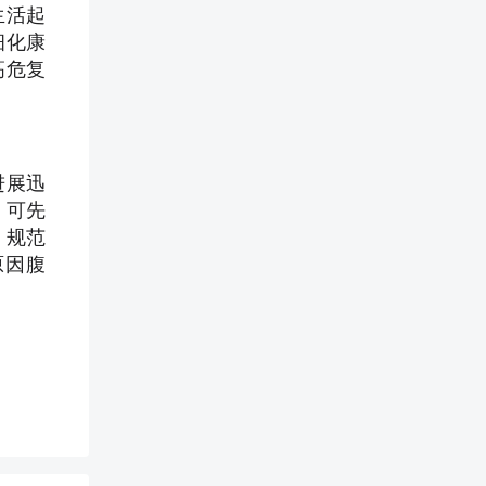
生活起
细化康
高危复
进展迅
，可先
，规范
原因腹