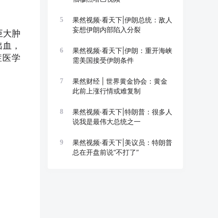
果然视频·看天下|伊朗总统：敌人
5
妄想伊朗内部陷入分裂
巨大肿
出血，
果然视频·看天下|伊朗：重开海峡
6
症医学
需美国接受伊朗条件
果然财经 | 世界黄金协会：黄金
7
此前上涨行情或难复制
果然视频·看天下|特朗普：很多人
8
说我是最伟大总统之一
果然视频·看天下|美议员：特朗普
9
总在开盘前说“不打了”