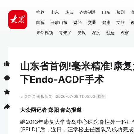
推荐
山东
热点
齐鲁制造
山东
短剧
国资
开放山东
财经
交通
健康
文旅
果然视频
青未了
灵境
深度
创意
观察
山东省首例!毫米精准!康
下Endo-ACDF手术
大众新闻·海报新闻
2026-07-09 11:05:03
原创
大众网记者 郑阳 青岛报道
继2013年康复大学青岛中心医院脊柱外一科
(PELD)”后，近日，汪学松主任团队又成功完成