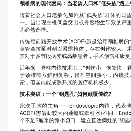
颈椎病的现代困局：当老龄人口和“低头族”遇上
随着社会人口老龄化加剧及“低头族”群体的日
一。当出现由椎间盘突出或骨赘增生导致的严
为必然选择。
传统颈前路开放手术(ACDF)虽是治疗颈椎病的
食管牵拉至对侧以暴露椎体，存在创伤较大、
其对于多节段病变或高龄患者，手术创伤和康复
近年来，脊柱内镜技术以其“创伤小、恢复快、
于颈椎前方解剖复杂，操作空间狭小，内镜技
索，但国内能成熟开展的医疗机构极少。
技术突破：一个“钥匙孔”如何颠覆传统?
此次手术的主角——Endoscopic内镜，
ACDF(需借助较大的通道或牵引器)不同，En
个不足3厘米的微小切口，建立直达病灶的“钥匙