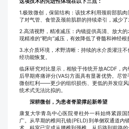
这项技术的先进性体现在以下三点：
1.极致微创，保留结构：该技术利用颈前部肌肉
了对气管、食管及颈前肌群的持续牵引，减少了
2.高清视野，精准减压：内镜提供高清、放大
现精准的“靶向”减压，有效降低了脊髓和神经根
3.水介质环境，术野清晰：持续的水介质灌注
经功能恢复。
临床研究对比显示，相较于传统开放ACDF，内
后早期疼痛评分(VAS)方面具有显著优势。尽
微创红利——更少的组织损伤、更低的并发症风
统术式无法比拟的。
深耕微创，为患者脊梁撑起新希望
康复大学青岛中心医院脊柱外一科始终紧跟国
广。从早期的椎间孔镜(PELD)到单侧双通道内镜
术，科室已完成从腰椎到颈椎，从后路到前路的