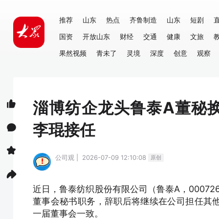
推荐
山东
热点
齐鲁制造
山东
短剧
国资
开放山东
财经
交通
健康
文旅
果然视频
青未了
灵境
深度
创意
观察
淄博纺企龙头鲁泰A董秘换
李琨接任
公司观 | 2026-07-09 12:10:08
原创
近日，鲁泰纺织股份有限公司（鲁泰A，00072
董事会秘书职务，辞职后将继续在公司担任其
一届董事会一致。