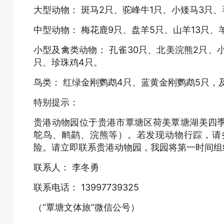
大型动物： 斑马2只、驼峰牛1只、小矮马3只、
中型动物： 梅花鹿9只、盘羊5只、山羊13只、
小型及禽类动物： 孔雀30只、北美浣熊2只、
只、珍珠鸡4只。
鸟类： 红绿金刚鹦鹉4只、蓝黄金刚鹦鹉5只，
特别提示：
贵港动物园位于贵港市覃塘区荷美覃塘湖美四
鸵鸟、鸸鹋、浣熊等）。若发现动物行踪，请
险。请立即联系贵港动物园，我园将第一时间组
联系人： 李冬勇
联系电话： 13997739325
（“覃塘文体旅”微信公号）