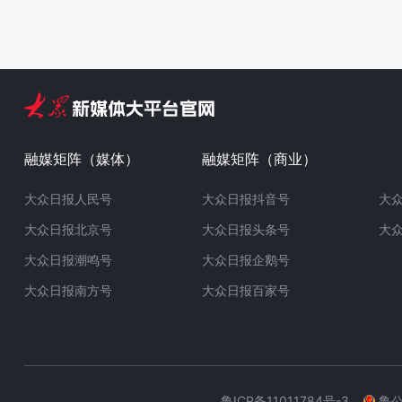
融媒矩阵（媒体）
融媒矩阵（商业）
大众日报人民号
大众日报抖音号
大
大众日报北京号
大众日报头条号
大
大众日报潮鸣号
大众日报企鹅号
大众日报南方号
大众日报百家号
鲁ICP备11011784号-3
鲁公网