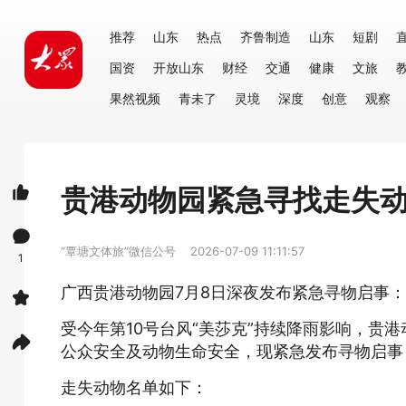
推荐
山东
热点
齐鲁制造
山东
短剧
国资
开放山东
财经
交通
健康
文旅
果然视频
青未了
灵境
深度
创意
观察
贵港动物园紧急寻找走失动
“覃塘文体旅”微信公号
2026-07-09 11:11:57
1
广西贵港动物园7月8日深夜发布紧急寻物启事
受今年第10号台风“美莎克”持续降雨影响，贵
公众安全及动物生命安全，现紧急发布寻物启事
走失动物名单如下：