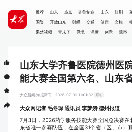
推荐
山东
热点
齐鲁制造
山东
短剧
国资
开放山东
财经
交通
健康
文旅
果然视频
青未了
灵境
深度
创意
观察
山东大学齐鲁医院德州医院
能大赛全国第六名、山东
大众新闻·海报新闻
2026-07-09 11:01:32
原创
大众网记者 毛冬琛 通讯员 李梦娇 德州报道
7月3日，2026药学服务技能大赛全国总决赛
东省唯一参赛队伍，在全国31个省（区、市）