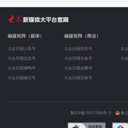
融媒矩阵（媒体）
融媒矩阵（商业）
大众日报人民号
大众日报抖音号
大
大众日报北京号
大众日报头条号
大
大众日报潮鸣号
大众日报企鹅号
大众日报南方号
大众日报百家号
鲁ICP备11011784号-3
鲁公网