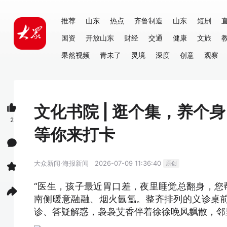
推荐
山东
热点
齐鲁制造
山东
短剧
国资
开放山东
财经
交通
健康
文旅
果然视频
青未了
灵境
深度
创意
观察
文化书院 | 逛个集，养
2
等你来打卡
大众新闻·海报新闻
2026-07-09 11:36:40
原创
“医生，孩子最近胃口差，夜里睡觉总翻身，您
南侧暖意融融、烟火氤氲。整齐排列的义诊桌
诊、答疑解惑，袅袅艾香伴着徐徐晚风飘散，邻