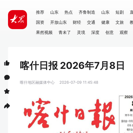
推荐
山东
热点
齐鲁制造
山东
短剧
国资
开放山东
财经
交通
健康
文旅
果然视频
青未了
灵境
深度
创意
观察
喀什日报 2026年7月8日
喀什地区融媒体中心
2026-07-09 11:45:48