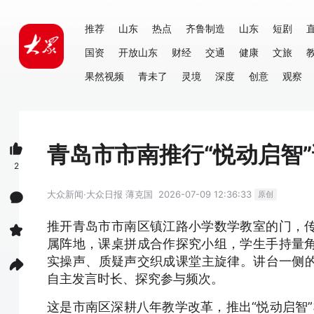
推荐
山东
热点
齐鲁制造
山东
短剧
国资
开放山东
财经
交通
健康
文旅
果然视频
青未了
灵境
深度
创意
观察
青岛市市南推行“悦动启智
2
大众新闻·大众日报
薄克国
2026-07-09 12:36:33
原创
推开青岛市市南区镇江路小学数学教室的门，
属阵地，课桌拼成合作探究小组，学生手持量
实操声、质疑声交织成课堂主旋律。讲台一侧的
自主发言时长、探究参与频次。
这是市南区深耕八年教学改革，推出“悦动启智”