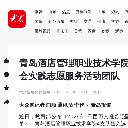
推荐
山东
热点
齐鲁制造
山东
短剧
国资
开放山东
财经
交通
健康
文旅
果然视频
青未了
灵境
深度
创意
观察
青岛酒店管理职业技术学
会实践志愿服务活动团队
大众新闻·海报新闻
2026-07-09 11:27:03
原创
大众网记者 曲顺 通讯员 李代玉 青岛报道
近日，教育部公布《2026年“千团万人推普
单》，青岛酒店管理职业技术学院4支队伍入选