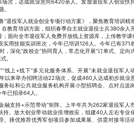
余场次，达成就业意向6420余人。发放退役军人创业扶
难题。
鲁”退役军人就业创业专项行动方案》，聚焦教育培训精
在教育培训方面，组织春季自主就业退役士兵380余人
；面向全市退役军人免费开放线上资源库，上传教学课件
实用技能实训班次，今年已培训126人。今年已有371
同时，深化“政校企”协同育人，常态化开展“订单式、定向
模式。
”“线上+线下”多元化服务体系。开展“未就业退役军人
年以来举办招聘活动22场次，促成460人达成初步就业
服务站和公共就业服务机构开展小型招聘会、点对点送
年已招录64人。
金融支持+示范带动”矩阵。上半年共为262家退役军人
扶持。放大创业带动就业倍增效应，组建40人左右专业
导。择优推荐优秀军创项目参加成果展、供需对接等活