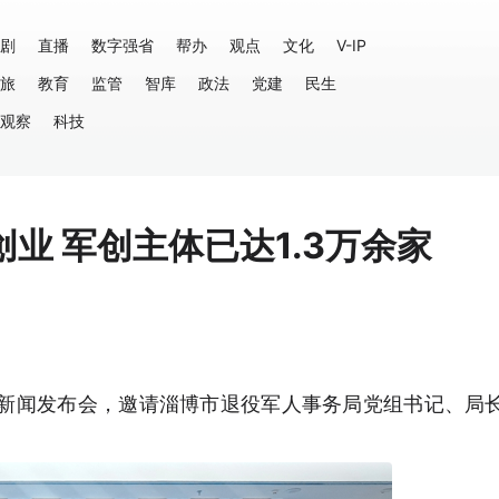
剧
直播
数字强省
帮办
观点
文化
V-IP
旅
教育
监管
智库
政法
党建
民生
观察
科技
业 军创主体已达1.3万余家
开新闻发布会，邀请淄博市退役军人事务局党组书记、局
。