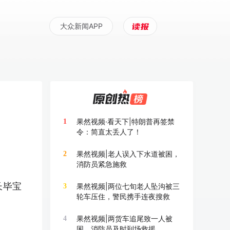
大众新闻APP
果然视频·看天下|特朗普再签禁
1
令：简直太丢人了！
果然视频|老人误入下水道被困，
2
消防员紧急施救
长毕宝
果然视频|两位七旬老人坠沟被三
3
轮车压住，警民携手连夜搜救
果然视频|两货车追尾致一人被
4
困，消防员及时到场救援