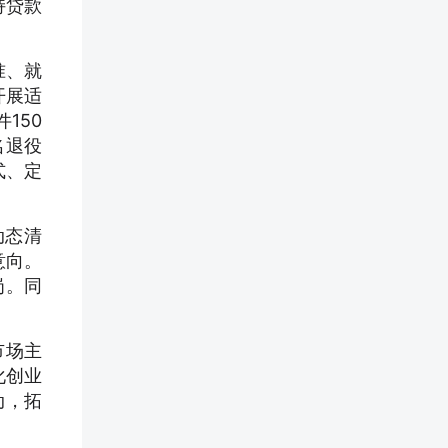
持贷款
准、就
开展适
150
名退役
式、定
动态清
意向。
岗。同
市场主
化创业
动，拓