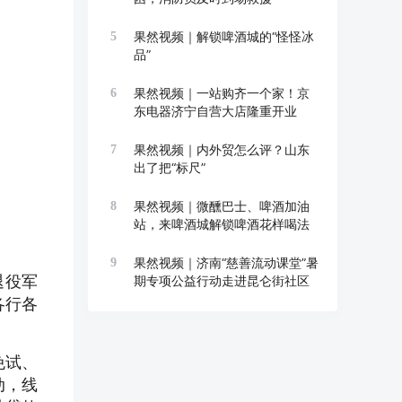
果然视频｜解锁啤酒城的“怪怪冰
5
品”
果然视频｜一站购齐一个家！京
6
东电器济宁自营大店隆重开业
果然视频｜内外贸怎么评？山东
7
出了把“标尺”
果然视频｜微醺巴士、啤酒加油
8
站，来啤酒城解锁啤酒花样喝法
果然视频｜济南“慈善流动课堂”暑
9
退役军
期专项公益行动走进昆仑街社区
各行各
免试、
动，线