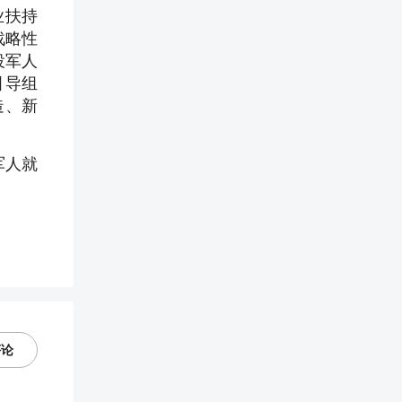
业扶持
战略性
役军人
引导组
造、新
军人就
评论