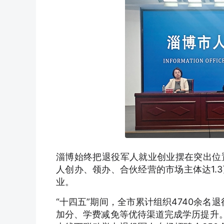
淄博始终把退役军人就业创业摆在突出位
人创办、领办、合伙经营的市场主体达1.
业。
“十四五”期间，全市累计组织4740余名
加分、学费减免等优待渠道完成学历提升