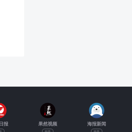
日报
果然视频
海报新闻
信
抖音
抖音