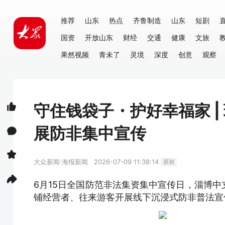
推荐
山东
热点
齐鲁制造
山东
短剧
国资
开放山东
财经
交通
健康
文旅
果然视频
青未了
灵境
深度
创意
观察
守住钱袋子・护好幸福家 
展防非集中宣传
大众新闻·海报新闻
2026-07-09 11:38:14
原创
6月15日全国防范非法集资集中宣传日，淄博
铺经营者、往来游客开展线下沉浸式防非普法宣