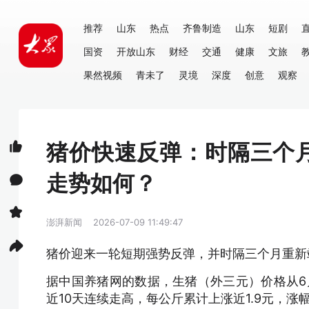
推荐
山东
热点
齐鲁制造
山东
短剧
国资
开放山东
财经
交通
健康
文旅
果然视频
青未了
灵境
深度
创意
观察
猪价快速反弹：时隔三个
走势如何？
澎湃新闻
2026-07-09 11:49:47
猪价迎来一轮短期强势反弹，并时隔三个月重新
据中国养猪网的数据，生猪（外三元）价格从6月26
近10天连续走高，每公斤累计上涨近1.9元，涨幅