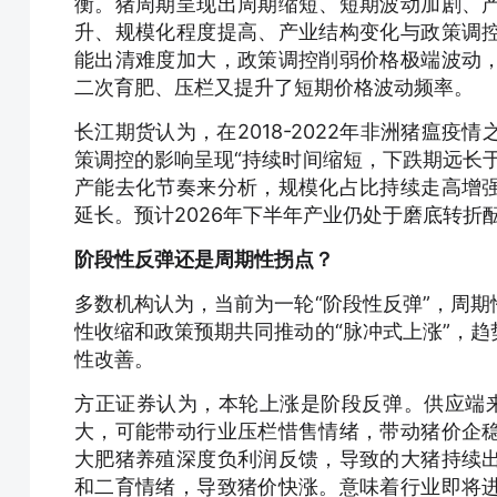
衡。猪周期呈现出周期缩短、短期波动加剧、
升、规模化程度提高、产业结构变化与政策调
能出清难度加大，政策调控削弱价格极端波动
二次育肥、压栏又提升了短期价格波动频率。
长江期货认为，在2018-2022年非洲猪瘟
策调控的影响呈现“持续时间缩短，下跌期远长
产能去化节奏来分析，规模化占比持续走高增
延长。预计2026年下半年产业仍处于磨底转
阶段性反弹还是周期性拐点？
多数机构认为，当前为一轮“阶段性反弹”，周
性收缩和政策预期共同推动的“脉冲式上涨”，
性改善。
方正证券认为，本轮上涨是阶段反弹。供应端来
大，可能带动行业压栏惜售情绪，带动猪价企
大肥猪养殖深度负利润反馈，导致的大猪持续
和二育情绪，导致猪价快涨。意味着行业即将