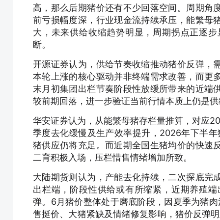
高，那么后期猪价还有不少回落空间。周期角
前亏损幅度深，行业现金流持续承压，能繁母
大，未来供给收缩趋势明显，周期拐点正逐步
断。
开源证券认为，供给节奏收缩推动猪价反弹，
本轮上涨的核心驱动并非终端需求改善，而更
末月初集团出栏节奏阶段性放缓所带来的近端
较前期回落，进一步验证当前行情本质上仍是供
华安证券认为，从能繁母猪存栏量推算，对应20
季度去化缓慢及生产效率提升，2026年下半年猪
猪供应仍将充足。而近期全国生猪均价的快速
二育积极入场，压栏惜售情绪增加所致。
大陆期货则认为，产能去化持续，二次探底完
出栏端，阶段性供给或有所缩紧，近期养殖端
弹。6月猪价整体处于磨底阶段，因夏季为猪肉
售挺价、大猪紧缺及情绪修复影响，猪价反弹明