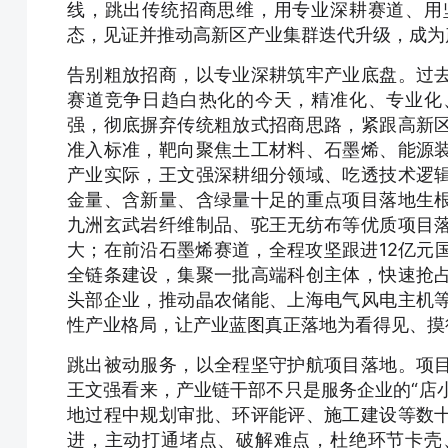
线，跳出传统招商思维，用专业深耕赛道、用
态，见证并推动高新区产业集群迭代升级，成为
告别粗放招商，以专业深耕筑牢产业底盘。过
赛道竞争日趋白热化的今天，精准化、专业化
强，彻底摒弃传统粗放式招商思路，紧跟高新
准入标准，靶向聚焦土工材料、石墨烯、能源
产业实际，王文强深耕细分领域、吃透技术逻
金量、含新量、含绿量十足的重点项目落地生
九洲玄武岩纤维制品、驼王无纺布等优质项目
大；在前沿石墨烯赛道，全程攻坚跟进12亿元
全链条建设，集聚一批高端科创主体，快速抢
头部企业，推动晶农储能、上海电气风电主机
性产业格局，让产业蓝图真正落地为看得见、摸
跳出被动服务，以全程坚守护航项目落地。项
王文强看来，产业链干部不只是服务企业的“店小
地过程中规划审批、环评能评、施工建设等数
进，主动打通堵点、破解难点，杜绝环节卡壳