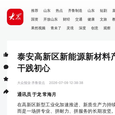
推荐
山东
热点
齐鲁制造
山东
短剧
国资
开放山东
财经
交通
健康
文旅
果然视频
青未了
灵境
深度
创意
观察
泰安高新区新能源新材料
干践初心
大众报业·齐鲁壹点
2026-07-09 12:38:38
通讯员 于龙 常海月
在高新区新型工业化加速推进、新质生产力持
而是一场拼专业、拼耐力、拼服务的长期攻坚