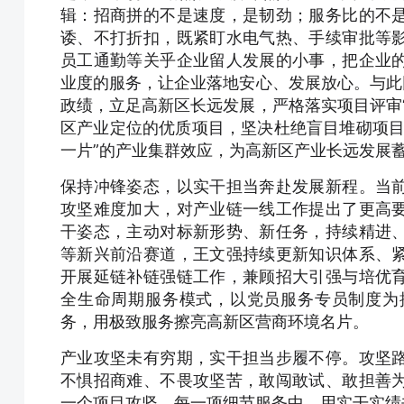
辑：招商拼的不是速度，是韧劲；服务比的不
诿、不打折扣，既紧盯水电气热、手续审批等
员工通勤等关乎企业留人发展的小事，把企业
业度的服务，让企业落地安心、发展放心。与此
政绩，立足高新区长远发展，严格落实项目评审
区产业定位的优质项目，坚决杜绝盲目堆砌项目
一片”的产业集群效应，为高新区产业长远发展
保持冲锋姿态，以实干担当奔赴发展新程。当
攻坚难度加大，对产业链一线工作提出了更高
干姿态，主动对标新形势、新任务，持续精进
等新兴前沿赛道，王文强持续更新知识体系、
开展延链补链强链工作，兼顾招大引强与培优
全生命周期服务模式，以党员服务专员制度为
务，用极致服务擦亮高新区营商环境名片。
产业攻坚未有穷期，实干担当步履不停。攻坚
不惧招商难、不畏攻坚苦，敢闯敢试、敢担善
一个项目攻坚、每一项细节服务中，用实干实绩