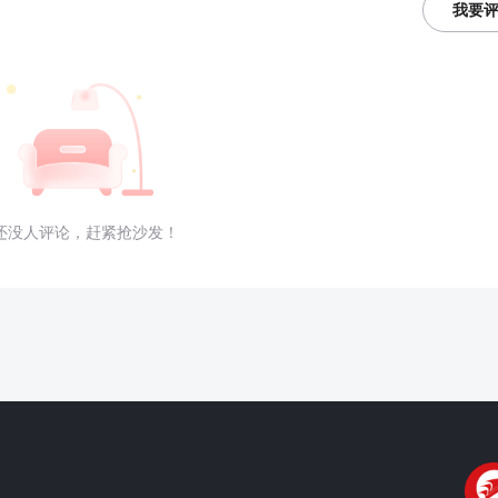
我要
还没人评论，赶紧抢沙发！