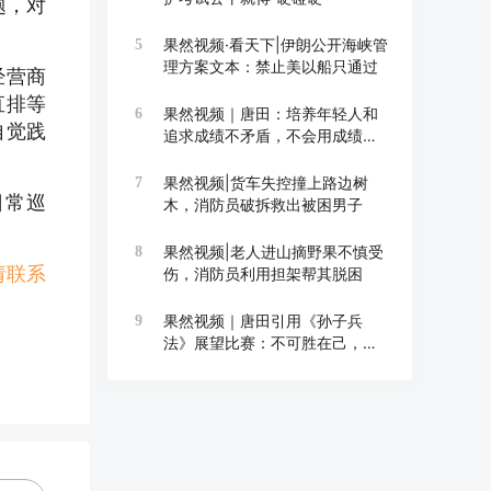
题，对
果然视频·看天下|伊朗公开海峡管
5
理方案文本：禁止美以船只通过
经营商
直排等
果然视频｜唐田：培养年轻人和
6
自觉践
追求成绩不矛盾，不会用成绩换
成长
果然视频|货车失控撞上路边树
7
日常巡
木，消防员破拆救出被困男子
果然视频|老人进山摘野果不慎受
8
请联系
伤，消防员利用担架帮其脱困
果然视频｜唐田引用《孙子兵
9
法》展望比赛：不可胜在己，可
胜在敌