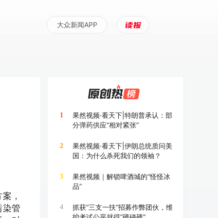
大众新闻APP
果然视频·看天下|特朗普承认：部
1
分弹药供应“相对紧张”
果然视频·看天下|伊朗总统质问美
2
国：为什么杀死我们的领袖？
果然视频｜解锁啤酒城的“怪怪冰
3
品”
方案，
污染管
抓获“三支一扶”招募作弊团伙，维
4
护考试公平就得“硬碰硬”