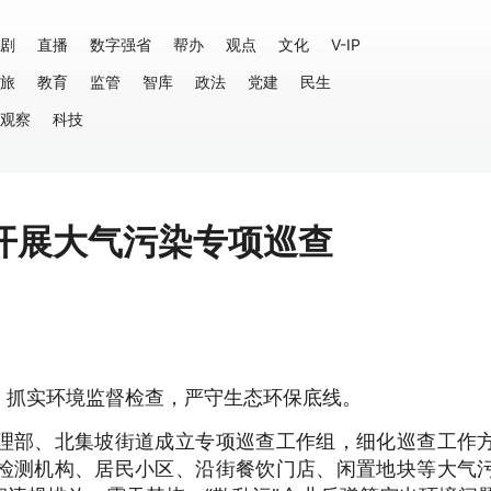
剧
直播
数字强省
帮办
观点
文化
V-IP
旅
教育
监管
智库
政法
党建
民生
观察
科技
开展大气污染专项巡查
，抓实环境监督检查，严守生态环保底线。
理部、北集坡街道成立专项巡查工作组，细化巡查工作
检测机构、居民小区、沿街餐饮门店、闲置地块等大气