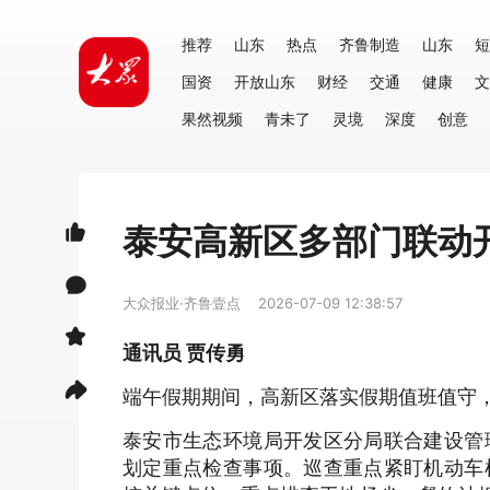
推荐
山东
热点
齐鲁制造
山东
短
国资
开放山东
财经
交通
健康
文
果然视频
青未了
灵境
深度
创意
泰安高新区多部门联动
大众报业·齐鲁壹点
2026-07-09 12:38:57
通讯员 贾传勇
端午假期期间，高新区落实假期值班值守
泰安市生态环境局开发区分局联合建设管
划定重点检查事项。巡查重点紧盯机动车