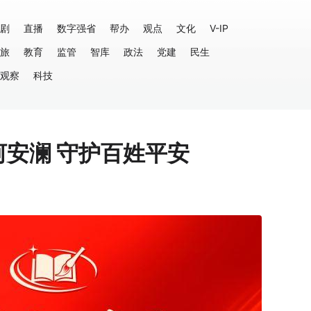
剧
直播
数字强省
帮办
观点
文化
V-IP
旅
教育
监管
智库
政法
党建
民生
观察
科技
河安澜 守护百姓平安