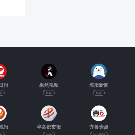
日报
果然视频
海报新闻
信
抖音
抖音
晚报
半岛都市报
齐鲁壹点
博
微博
学习强国