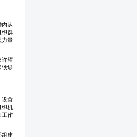
钟内从
组织群
援力量
像许耀
钢铁堤
、设置
组织机
和工作
部组建