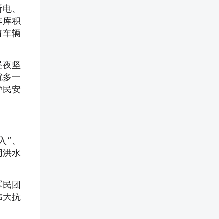
断电、
车库积
将车辆
昼夜坚
就多一
护民安
入”、
同洪水
军民团
伟大抗