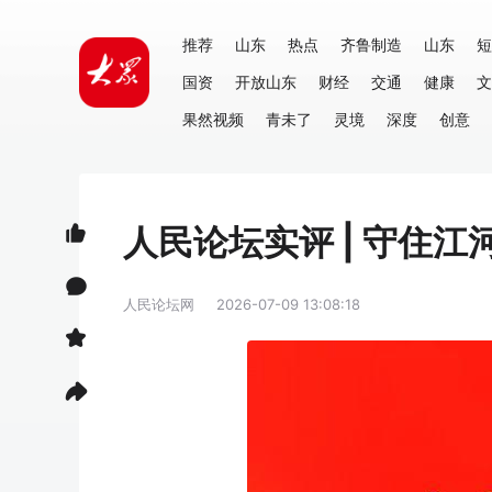
推荐
山东
热点
齐鲁制造
山东
短
国资
开放山东
财经
交通
健康
文
果然视频
青未了
灵境
深度
创意
人民论坛实评 | 守住江
人民论坛网
2026-07-09 13:08:18