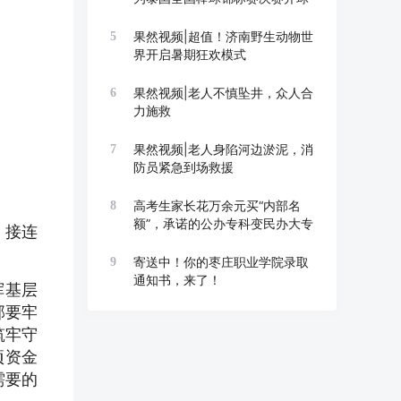
果然视频|超值！济南野生动物世
5
界开启暑期狂欢模式
果然视频|老人不慎坠井，众人合
6
力施救
果然视频|老人身陷河边淤泥，消
7
防员紧急到场救援
高考生家长花万余元买“内部名
8
额”，承诺的公办专科变民办大专
，接连
寄送中！你的枣庄职业学院录取
9
通知书，来了！
挥基层
部要牢
筑牢守
项资金
需要的