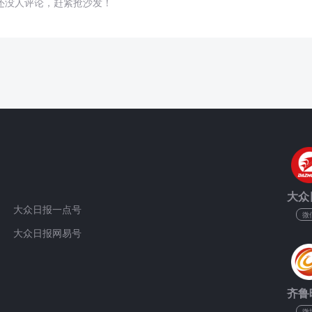
还没人评论，赶紧抢沙发！
大众
大众日报一点号
微
大众日报网易号
齐鲁
微