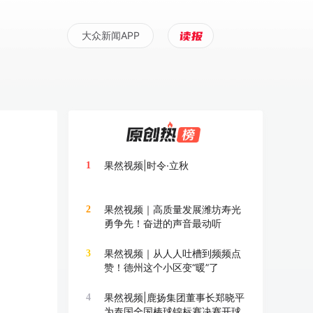
大众新闻APP
果然视频|时令·立秋
1
果然视频｜高质量发展潍坊寿光
2
勇争先！奋进的声音最动听
果然视频｜从人人吐槽到频频点
3
赞！德州这个小区变“暖”了
果然视频|鹿扬集团董事长郑晓平
4
为泰国全国棒球锦标赛决赛开球