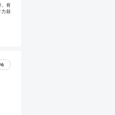
痹。有
有力鼓
评论