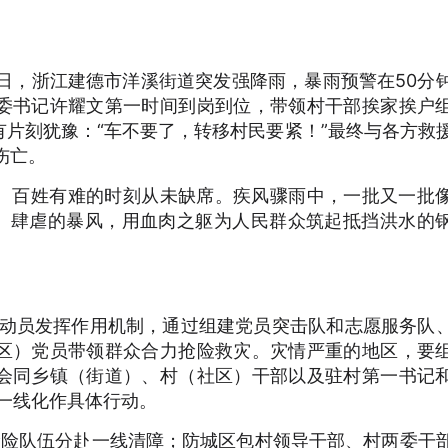
日，浙江建德市洋溪街道突发强降雨，暴雨预警在50分
党委书记许耀文第一时间到岗到位，带领村干部挨家挨户
片刻犹豫：“车不要了，转移村民要紧！”最终与各方救
伤亡。
、百姓有难的时刻从未缺席。疾风骤雨中，一批又一批
水、肆虐的暴风，用血肉之躯为人民群众筑起抵挡洪水的
急动员发挥作用机制，通过组建党员突击队和志愿服务队
区）党员带领群众合力抢险救灾。灾情严重的地区，要
会同乡镇（街道）、村（社区）干部以及驻村第一书记
一线化作具体行动。
抢险队伍分赴一线清障；防城区包村领导干部、村两委干