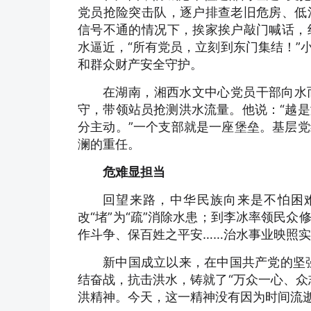
党员抢险突击队，逐户排查老旧危房、低
信号不通的情况下，挨家挨户敲门喊话，
水逼近，“所有党员，立刻到东门集结！”
和群众财产安全守护。
在湖南，湘西水文中心党员干部向水
守，带领站员抢测洪水流量。他说：“越
分主动。”一个支部就是一座堡垒。基层
澜的重任。
危难显担当
回望来路，中华民族向来是不怕困
改“堵”为“疏”消除水患；到李冰率领民
作斗争、保百姓之平安……治水事业映照
新中国成立以来，在中国共产党的坚强
结奋战，抗击洪水，铸就了“万众一心、众
洪精神。今天，这一精神没有因为时间流