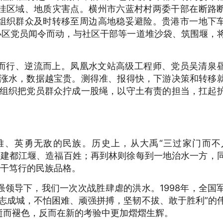
洼区域、地质灾害点。横州市六蓝村村两委干部在断路
组织群众及时转移至周边高地稳妥避险。贵港市一地下
小区党员闻令而动，与社区干部等一道堆沙袋、筑围堰，
而行、逆流而上。凤凰水文站高级工程师、党员吴清泉
是涨水，数据越宝贵。测得准、报得快，下游决策和转移
党组织把党员群众拧成一股绳，以守土有责的担当，扛起
难、英勇无敌的民族。历史上，从大禹“三过家门而不
众修建都江堰、造福百姓；再到林则徐每到一地治水一方，
实干笃行的民族品格。
领导下，我们一次次战胜肆虐的洪水。1998年，全国
志成城，不怕困难、顽强拼搏，坚韧不拔、敢于胜利”的
逝而褪色，反而在新的考验中更加熠熠生辉。