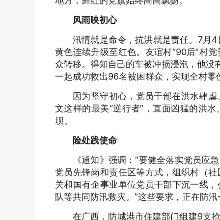
地方，鲜红的党旗始终高高飘扬。
风雨映初心
汛情就是命令，抗洪就是责任。7月4
黄色连续升级至红色。友谊村“90后”村
众转移。得知自己的车被冲损浸泡，他没有
一起成功救出96名被困群众，实现全村零
因为坚守初心，党员干部在洪水肆虐
文这样的最美“逆行者”，直面凶猛的洪
坝。
险处践使命
《通知》强调：“要健全落实党员应
党员先锋岗和责任区等方式，组织村（社
关和国有企事业单位党员干部下沉一线，
队等共同防汛救灾。”这些要求，正在防汛
在广西，防城港市住建部门组建9支