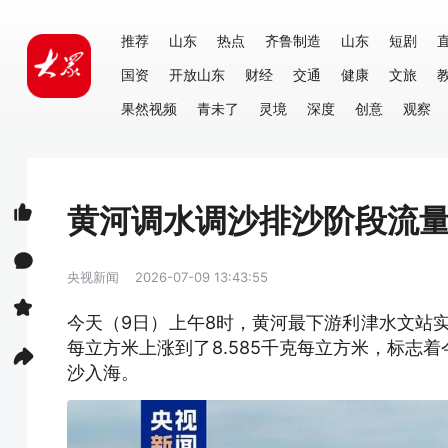
推荐
山东
热点
齐鲁制造
山东
短剧
国资
开放山东
财经
交通
健康
文旅
果然视频
青未了
灵境
深度
创意
观察
黄河调水调沙排沙阶段流
央视新闻
2026-07-09 13:43:55
今天（9日）上午8时，黄河最下游利津水文站实测
每立方米上涨到了8.585千克每立方米，标志
沙入海。