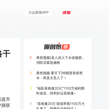
大众新闻APP
路干
果然视频|老人误入下水道被困，
1
消防员紧急施救
果然视频·看天下|特朗普再签禁
2
令：简直太丢人了！
“福彩喜相逢20元”1100万福利限
3
时放送，快和好运喜相逢~
面提升
“喜相逢20元”游戏带着1100万大
4
护路联
礼来了，快接住这份好运！