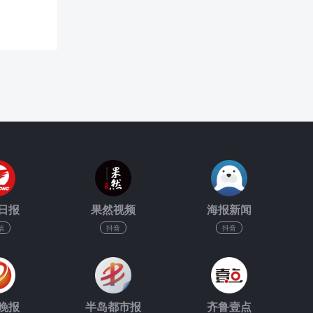
日报
果然视频
海报新闻
信
抖音
抖音
晚报
半岛都市报
齐鲁壹点