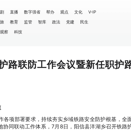
剧
直播
数字强省
帮办
观点
文化
V-IP
旅
教育
监管
智库
政法
党建
民生
观察
科技
护路联防工作会议暨新任职护
道
作各项部署要求，持续夯实乡域铁路安全防护根基，全
地协同联动工作体系，7月8日，阳信县洋湖乡召开铁路