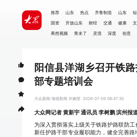
推荐
山东
热点
齐鲁制造
山东
短
国资
开放山东
财经
交通
健康
文
果然视频
青未了
灵境
深度
创意
阳信县洋湖乡召开铁路
部专题培训会
大众新闻·海报新闻
许婉莹
2026-07-09 08:47:30
大众网记者 黄新宇 通讯员 李树鹏 滨州报
为深入贯彻落实上级关于铁路护路联防工
新任护路干部专业履职能力，健全完善路