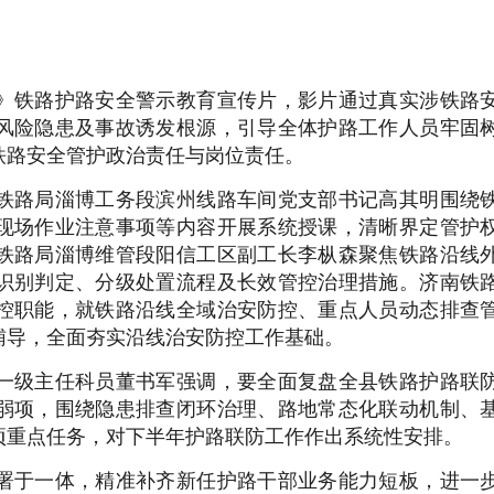
。
》铁路护路安全警示教育宣传片，影片通过真实涉铁路
风险隐患及事故诱发根源，引导全体护路工作人员牢固
铁路安全管护政治责任与岗位责任。
铁路局淄博工务段滨州线路车间党支部书记高其明围绕
现场作业注意事项等内容开展系统授课，清晰界定管护
铁路局淄博维管段阳信工区副工长李枞森聚焦铁路沿线
识别判定、分级处置流程及长效管控治理措施。济南铁
控职能，就铁路沿线全域治安防控、重点人员动态排查
辅导，全面夯实沿线治安防控工作基础。
一级主任科员董书军强调，要全面复盘全县铁路护路联
弱项，围绕隐患排查闭环治理、路地常态化联动机制、
项重点任务，对下半年护路联防工作作出系统性安排。
署于一体，精准补齐新任护路干部业务能力短板，进一