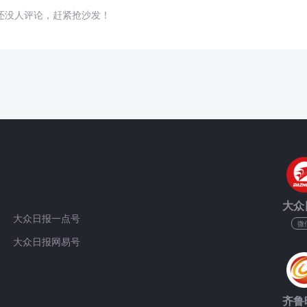
还没人评论，赶紧抢沙发！
大众
大众日报一点号
微
大众日报网易号
齐鲁