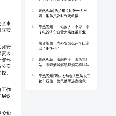
果然视频|两货车追尾致一人被
5
困，消防员及时到场救援
安全事
果然视频｜一站购齐一个家！京
6
树立安
东电器济宁自营大店隆重开业
果然视频｜内外贸怎么评？山东
7
铁路安
出了把“标尺”
权责边
外部环
果然视频｜微醺巴士、啤酒加油
8
站，来啤酒城解锁啤酒花样喝法
路公安
管控、
果然视频|两位七旬老人坠沟被三
9
轮车压住，警民携手连夜搜救
防工作
基层铁
步凝聚