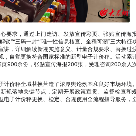
核心要求，通过上门走访、发放宣传彩页、张贴宣传海
解锁”“三码一封”“唯一性信息核查、全程可溯”三大特征
宣讲，详细解读新规实施意义、计量合规要求、替换过
规，自觉更换符合国家标准的新型电子计价秤。活动累
页900余份，张贴宣传海报200张，受理咨询200余人
子计价秤全域替换营造了浓厚舆论氛围和良好市场环境
秤新规落地关键节点，定期开展政策宣贯、监督检查和
型电子计价秤更换、检定、合规使用全流程指导服务，