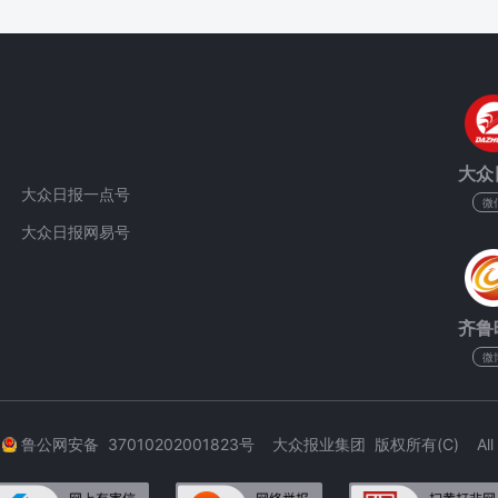
大众
大众日报一点号
微
大众日报网易号
齐鲁
微
3
鲁公网安备 37010202001823号 大众报业集团 版权所有(C) All Rig