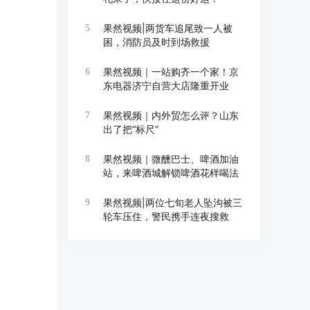
果然视频|两货车追尾致一人被
5
困，消防员及时到场救援
果然视频｜一站购齐一个家！京
6
东电器济宁自营大店隆重开业
果然视频｜内外贸怎么评？山东
7
出了把“标尺”
果然视频｜微醺巴士、啤酒加油
8
站，来啤酒城解锁啤酒花样喝法
果然视频|两位七旬老人坠沟被三
9
轮车压住，警民携手连夜搜救