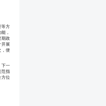
报等方
功能，
渡期政
计开展
次，便
。下一
规范指
全方位