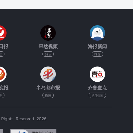
日报
果然视频
海报新闻
信
抖音
抖音
晚报
半岛都市报
齐鲁壹点
博
微博
学习强国
hts Reserved 2026