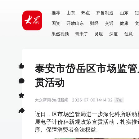
推荐
山东
热点
齐鲁制造
山东
短
国资
开放山东
财经
交通
健康
文
果然视频
青未了
灵境
深度
创意
泰安市岱岳区市场监管
贯活动
大众新闻·海报新闻
2026-07-09 14:14:02
原创
近日，区市场监管局进一步深化科所联动
展电子计价秤新规政策宣贯活动，扎实推
序、保障消费者合法权益。