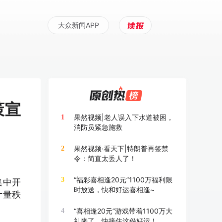
大众新闻APP
策宣
果然视频|老人误入下水道被困，
1
消防员紧急施救
果然视频·看天下|特朗普再签禁
2
令：简直太丢人了！
“福彩喜相逢20元”1100万福利限
3
集中开
时放送，快和好运喜相逢~
计量秩
“喜相逢20元”游戏带着1100万大
4
礼来了，快接住这份好运！