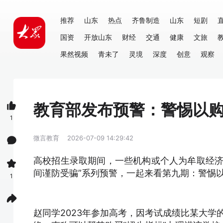
推荐
山东
热点
齐鲁制造
山东
短剧
国资
开放山东
财经
交通
健康
文旅
果然视频
青未了
灵境
深度
创意
观察
教育部发布预警：警惕以购
1
微言教育
2026-07-09 14:29:42
高校招生录取期间，一些机构或个人为牟取经济
间谨防受骗”系列预警，一起来看第九期：警惕以
1
赵同学2023年参加高考，因考试成绩比某大学