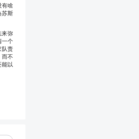
没有啥
热苏斯
志来弥
清一个
家队责
，而不
还能以