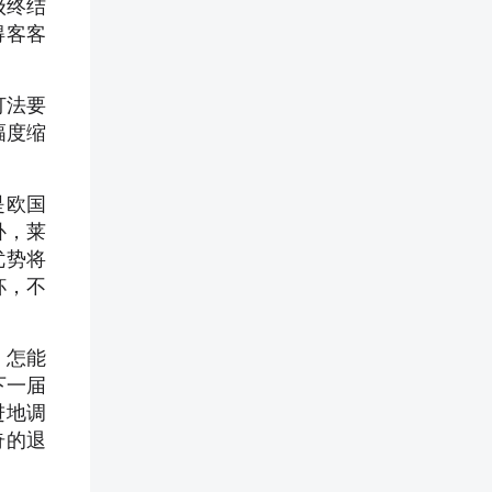
级终结
得客客
打法要
幅度缩
是欧国
补，莱
优势将
杯，不
，怎能
下一届
进地调
奇的退