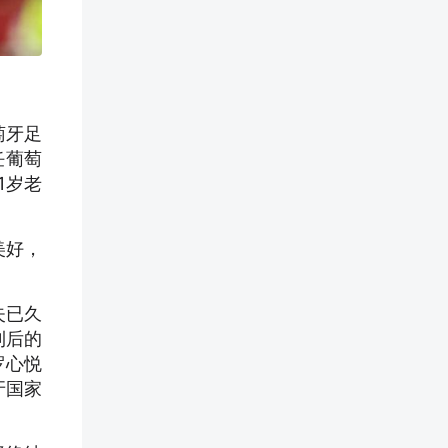
萄牙足
任葡萄
1岁老
美好，
失已久
利后的
罗心悦
牙国家