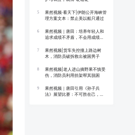
果然视频·看天下|伊朗公开海峡管
5
理方案文本：禁止美以船只通过
果然视频｜唐田：培养年轻人和
6
追求成绩不矛盾，不会用成绩换
成长
果然视频|货车失控撞上路边树
7
木，消防员破拆救出被困男子
果然视频|老人进山摘野果不慎受
8
伤，消防员利用担架帮其脱困
果然视频｜唐田引用《孙子兵
9
法》展望比赛：不可胜在己，可
胜在敌