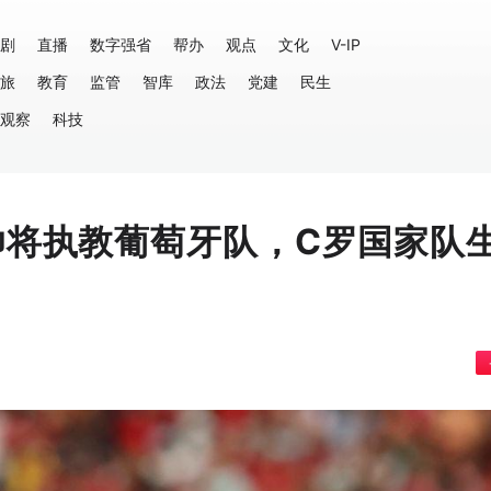
剧
直播
数字强省
帮办
观点
文化
V-IP
旅
教育
监管
智库
政法
党建
民生
观察
科技
帅将执教葡萄牙队，C罗国家队