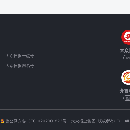
大众
大众日报一点号
微
大众日报网易号
齐鲁
微
3
鲁公网安备 37010202001823号 大众报业集团 版权所有(C) All Rig