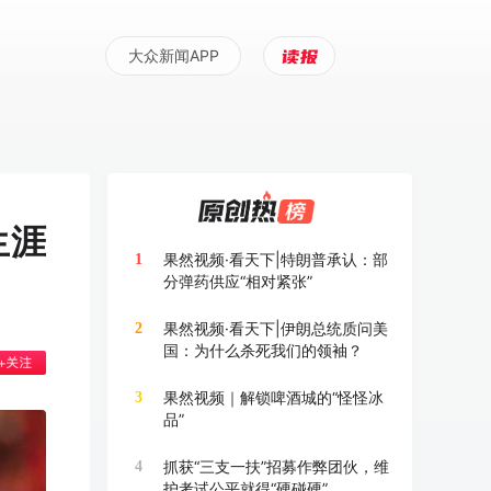
大众新闻APP
生涯
果然视频·看天下|特朗普承认：部
1
分弹药供应“相对紧张”
果然视频·看天下|伊朗总统质问美
2
国：为什么杀死我们的领袖？
果然视频｜解锁啤酒城的“怪怪冰
3
品”
抓获“三支一扶”招募作弊团伙，维
4
护考试公平就得“硬碰硬”