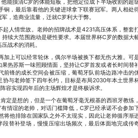
。他能摸清C罗的体能短板，把他定位成下半场收割的超
手锏，最后靠着他的关键进球拿下联赛冠军。两人相处
冠军，造商业流量，迁就C罗利大于弊。
起人情世故。老帅的招牌战术是4231高压体系，整套
，持续大范围跑动是硬性要求。本届世界杯C罗的数据大
高压战术的消耗。
再加上可以经常轮休，偶尔半场被换下都无伤大雅。可
如果热苏斯一味照顾情面，坚持让C罗首发或者长时间替
代前锋的成长空间会被压缩，葡萄牙队前场边路冲击的
协与老帅签下四年长约，目标是布局2030年本土世界
的阵容实现四年后的主场辉煌才是终极诉求。
里肯定是想的，但是一个在葡萄牙毫无根基的西班牙教练
罗有情谊的老帅，对话门槛降低，C罗已经承诺不会参加
然将他排除在国家队之外不太现实，因此让老帅循序渐
半段替补登场，慢慢压缩出场频次，最后体面地完成传