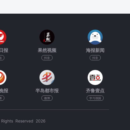
日报
果然视频
海报新闻
信
抖音
抖音
晚报
半岛都市报
齐鲁壹点
博
微博
学习强国
hts Reserved 2026