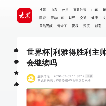
推荐
山东
热点
齐鲁制造
山东
短
国资
开放山东
财经
交通
健康
文
果然视频
青未了
灵境
深度
创意
世界杯|利雅得胜利主
会继续吗
壹眼体坛 | 2026-07-09 14:38:12
原创
尹成君
来源：齐鲁晚报·齐鲁壹点客户端