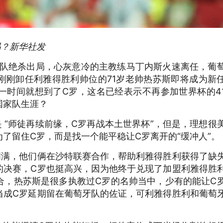
吗？新华社发
牙队绝杀出局，心灰意冷的主教练马丁内斯火速离任，葡
刚刚卸任利雅得胜利帅位的71岁老帅热苏斯即将成为新
一时间就想到了C罗，这名已经表示不再参加世界杯的4
国家队生涯？
 “师徒再续前缘，C罗再战本土世界杯”，但是，理想很
了留住C罗，而是找一个能平稳让C罗离开的“缓冲人”。
满满，他们俩在沙特联赛合作，帮助利雅得胜利获得了缺
的决赛，C罗也挺高兴，因为他终于兑现了加盟利雅得胜
合，热苏斯是很多执教过C罗的名帅当中，少有的能让C
当成C罗延期留在葡萄牙队的佐证，可利雅得胜利和葡萄