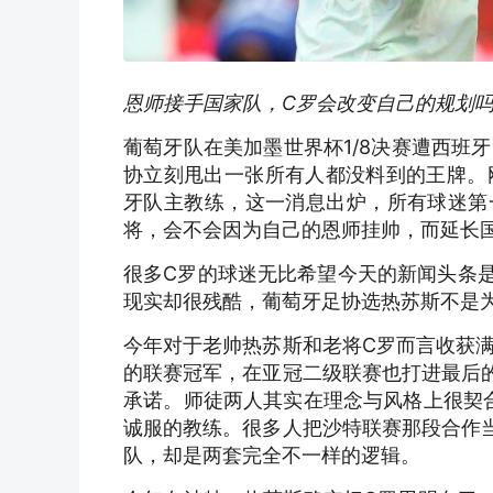
恩师接手国家队，C罗会改变自己的规划
葡萄牙队在美加墨世界杯1/8决赛遭西班
协立刻甩出一张所有人都没料到的王牌。
牙队主教练，这一消息出炉，所有球迷第
将，会不会因为自己的恩师挂帅，而延长
很多C罗的球迷无比希望今天的新闻头条是
现实却很残酷，葡萄牙足协选热苏斯不是为
今年对于老帅热苏斯和老将C罗而言收获
的联赛冠军，在亚冠二级联赛也打进最后
承诺。师徒两人其实在理念与风格上很契
诚服的教练。很多人把沙特联赛那段合作
队，却是两套完全不一样的逻辑。