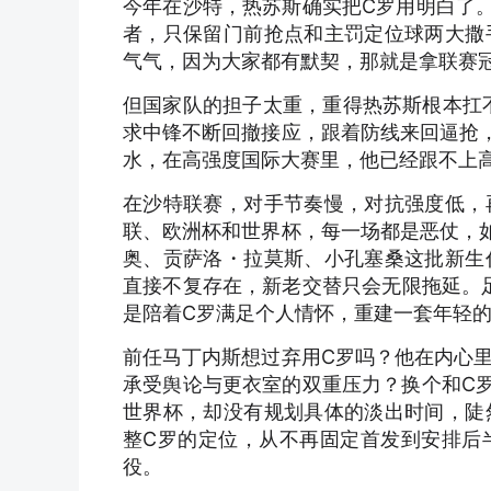
今年在沙特，热苏斯确实把C罗用明白了
者，只保留门前抢点和主罚定位球两大撒
气气，因为大家都有默契，那就是拿联赛
但国家队的担子太重，重得热苏斯根本扛不
求中锋不断回撤接应，跟着防线来回逼抢
水，在高强度国际大赛里，他已经跟不上
在沙特联赛，对手节奏慢，对抗强度低，
联、欧洲杯和世界杯，每一场都是恶仗，
奥、贡萨洛・拉莫斯、小孔塞桑这批新生
直接不复存在，新老交替只会无限拖延。足
是陪着C罗满足个人情怀，重建一套年轻
前任马丁内斯想过弃用C罗吗？他在内心
承受舆论与更衣室的双重压力？换个和C
世界杯，却没有规划具体的淡出时间，陡
整C罗的定位，从不再固定首发到安排后
役。