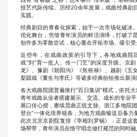
技艺代际传续。历经20余年发展，戏曲经典剧
实践。
经典剧目的青春化探索，始于一次市场化破冰
优化舞台，凭借青年演员的鲜活演绎，打破了
创作多为零散尝试，核心重在开拓市场、吸引受
近些年，在戏曲政策的引导下，各地戏曲院
戏”到“育一批人、传一门艺”的深度升级。京
龙》、豫剧《朝阳沟》《焦裕禄》、越剧《五
梨园戏《董生与李氏》等诸多经典纷纷推出新演
各大戏曲院团普遍推行“百日集训”模式，依托大
青年戏曲从业者搭建展示、交流、成长的专业平
展口传心授，赓续昆曲正统文脉。浙江多地院团
登台”一体化培养链条，为地方戏曲输送后备力
此次北京京剧院复排《宰相刘罗锅》，正是这
场帮带，青年演员在恪守唱念做打规范的同时融