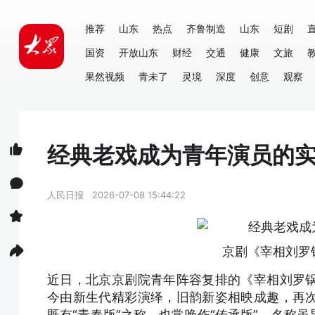
推荐
山东
热点
齐鲁制造
山东
短剧
国资
开放山东
财经
交通
健康
文旅
果然视频
青未了
灵境
深度
创意
观察
经典老戏成为青年演员的
人民日报
2026-07-08 15:44:22
京剧《宰相刘罗
近日，北京京剧院青年阵容复排的《宰相刘罗
今由新生代精彩演绎，旧韵新姿相映成趣，再
既有“青春版”之称，也常唤作“传承版”，名称