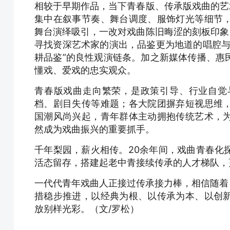
相较于早期作品，当下青春版、传承版戏曲的艺
集中在叙事节奏、舞台调度、服饰灯光等细节
舞台演绎吸引，一改对戏曲陈旧晦涩的刻板印象
寻找资深艺术家的演出，品鉴更为地道的唱腔与
耕品鉴”的良性观演链条。加之新媒体传播、惠
懂戏、爱戏的忠实观众。
青春版戏曲走向繁荣，是政策引导、行业自觉
档、剧目失传等难题；各大院团摒弃短视思维
国潮风尚兴起，青年群体主动拥抱传统艺术，
然成为戏曲振兴的重要抓手。
千年梨园，薪火相传。20余年间，戏曲青春化
活态留存，搭建起老中青接续传承的人才梯队，
一代代青年戏曲人正接过传承接力棒，相信随着《
措稳步推进，以经典为根、以传承为本、以创
放别样光彩。（文/罗松）