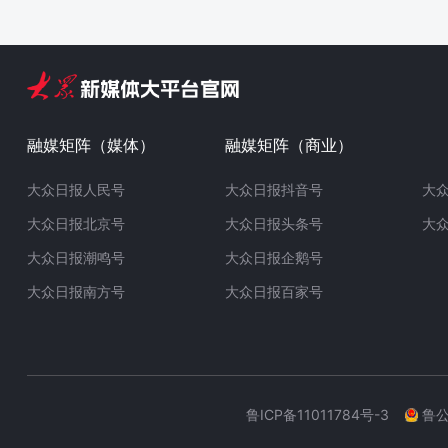
融媒矩阵（媒体）
融媒矩阵（商业）
大众日报人民号
大众日报抖音号
大
大众日报北京号
大众日报头条号
大
大众日报潮鸣号
大众日报企鹅号
大众日报南方号
大众日报百家号
鲁ICP备11011784号-3
鲁公网