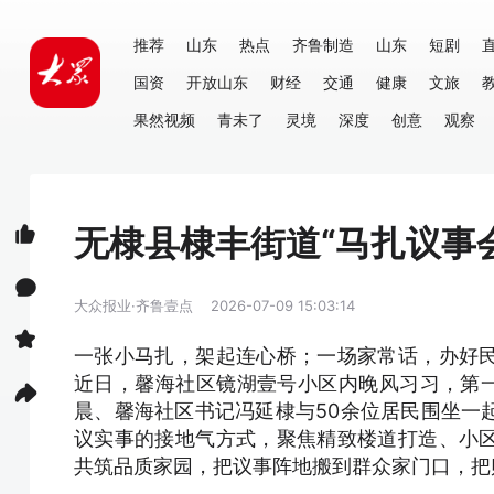
推荐
山东
热点
齐鲁制造
山东
短剧
国资
开放山东
财经
交通
健康
文旅
果然视频
青未了
灵境
深度
创意
观察
无棣县棣丰街道“马扎议事
大众报业·齐鲁壹点
2026-07-09 15:03:14
一张小马扎，架起连心桥；一场家常话，办好
近日，馨海社区镜湖壹号小区内晚风习习，第一
晨、馨海社区书记冯延棣与50余位居民围坐一
议实事的接地气方式，聚焦精致楼道打造、小
共筑品质家园，把议事阵地搬到群众家门口，把