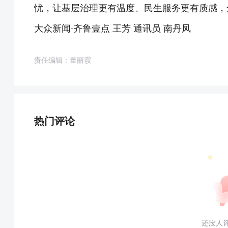
忧，让基层治理更有温度、民生服务更有质感，
大众新闻·齐鲁壹点 王芳 通讯员 南丹凤
责任编辑：董丽霞
热门评论
还没人