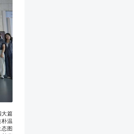
四大篇
质朴温
生态图