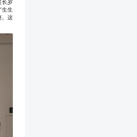
悠长岁
“生生
迹。这