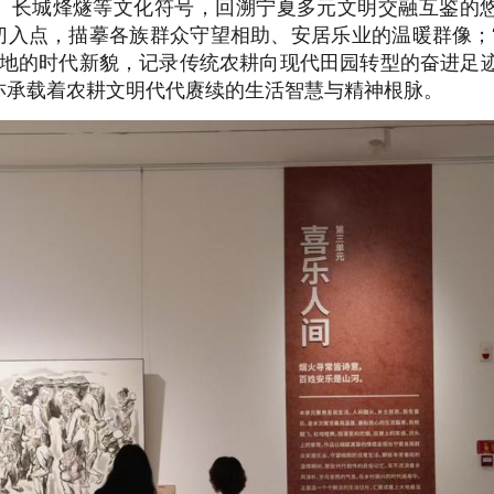
韵、长城烽燧等文化符号，回溯宁夏多元文明交融互鉴的
切入点，描摹各族群众守望相助、安居乐业的温暖群像；
大地的时代新貌，记录传统农耕向现代田园转型的奋进足
亦承载着农耕文明代代赓续的生活智慧与精神根脉。