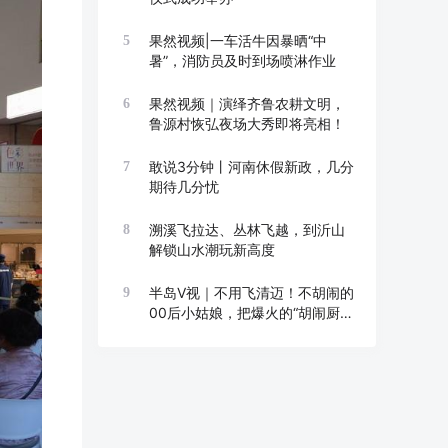
果然视频|一车活牛因暴晒“中
5
暑”，消防员及时到场喷淋作业
果然视频｜演绎齐鲁农耕文明，
6
鲁源村恢弘夜场大秀即将亮相！
敢说3分钟丨河南休假新政，几分
7
期待几分忧
溯溪飞拉达、丛林飞越，到沂山
8
解锁山水潮玩新高度
半岛V视｜不用飞清迈！不胡闹的
9
00后小姑娘，把爆火的“胡闹厨
房”搬来青岛崂山了