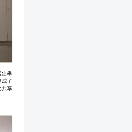
展出季
促成了
化共享