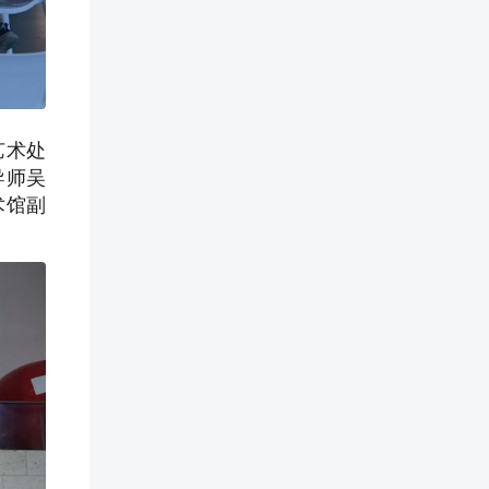
艺术处
导师吴
术馆副