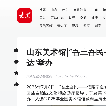
推荐
山东
热点
齐鲁制造
山东
短
国资
开放山东
财经
交通
健康
文
果然视频
青未了
灵境
深度
创意
山东美术馆|“吾土吾
达”举办
大众报业·齐鲁壹点
2026-07-09 15:08:25
2026年7月8日，“吾土吾民——馆藏
回族自治区文化和旅游厅指导，宁夏美
办，入选“2025年全国美术馆馆藏精品展