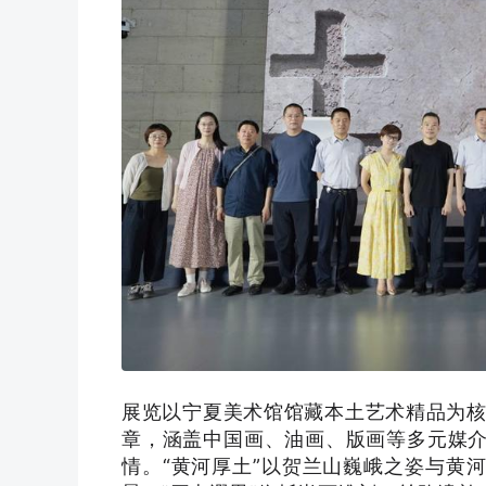
展览以宁夏美术馆馆藏本土艺术精品为核心
章，涵盖中国画、油画、版画等多元媒
情。“黄河厚土”以贺兰山巍峨之姿与黄