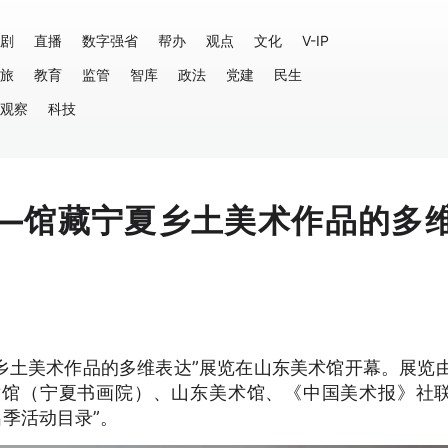
剧
直播
数字强省
帮办
观点
文化
V-IP
旅
教育
监管
智库
政法
党建
民生
观察
科技
民—馆藏宁夏乡土美术作品的多
宁夏乡土美术作品的多维表达”展览在山东美术馆开幕。展览
术馆（宁夏书画院）、山东美术馆、《中国美术报》社
出季活动目录”。