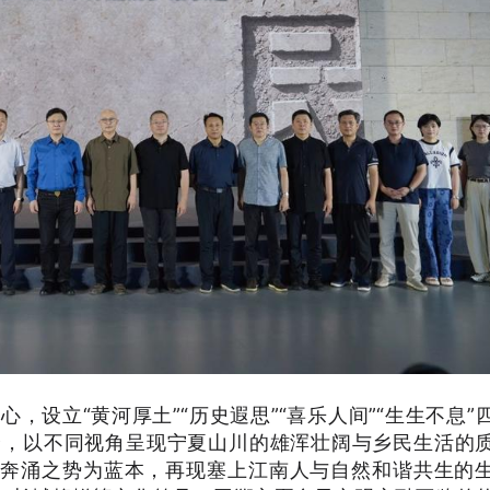
，设立“黄河厚土”“历史遐思”“喜乐人间”“生生不息”
介，以不同视角呈现宁夏山川的雄浑壮阔与乡民生活的
河奔涌之势为蓝本，再现塞上江南人与自然和谐共生的