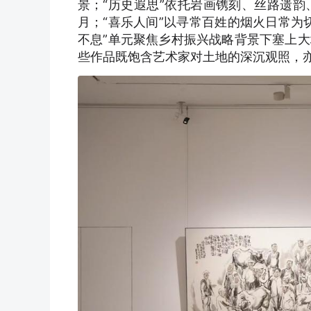
景；“历史遐思”依托岩画镌刻、丝路遗
月；“喜乐人间”以寻常百姓的烟火日常为
不息”单元聚焦乡村振兴战略背景下塞上
些作品既饱含艺术家对土地的深沉观照，