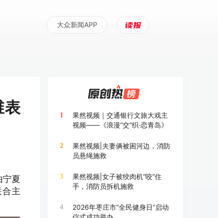
大众新闻APP
维表
果然视频｜交通银行文旅大戏主
1
视频——《浪漫“交”织·恋青岛》
果然视频|夫妻俩被困河边，消防
2
员悬绳施救
果然视频|女子被绞肉机“咬”住
3
由宁夏
手，消防员拆机施救
联合主
2026年枣庄市“全民健身日”启动
4
仪式成功举办