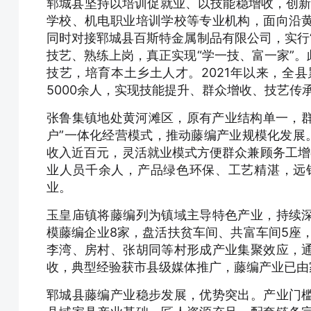
郓城县坚持以培训促就业、以技能稳增收，创新
学校、机电职业培训学校等专业机构，面向沿
同时对接郓城县百斯特金属制品有限公司，实行
技艺、熟练上岗，真正实现“学一技、富一家”
技艺，培育本土乡土人才。2021年以来，全县
5000余人，实现技能提升、群众增收、技艺传
张鲁集镇地处黄河滩区，原有产业结构单一，群
户”一体化经营模式，推动藤编产业规模化发展
收入近百元，灵活就业模式方便群众兼顾务工增
业人员千余人，产品绿色环保、工艺精湛，远
业。
玉皇庙镇将藤编列为镇域主导特色产业，持续
模藤编企业8家，盘活扶贫车间、共富车间5座，
李湾、房村、张胡同等村形成产业集聚效应，
收，典型经验获市县级媒体推广，藤编产业已由
郓城县藤编产业稳步发展，优势突出。产业门