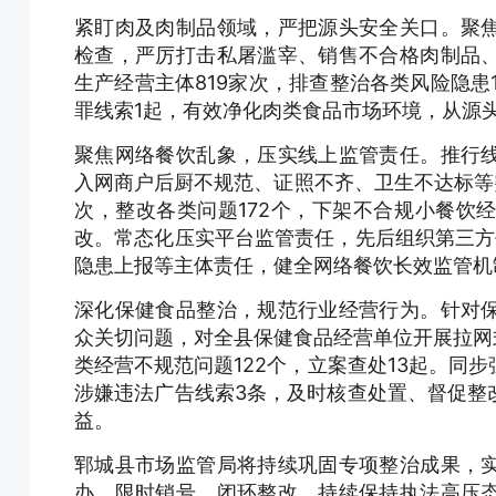
紧盯肉及肉制品领域，严把源头安全关口。聚
检查，严厉打击私屠滥宰、销售不合格肉制品
生产经营主体819家次，排查整治各类风险隐患
罪线索1起，有效净化肉类食品市场环境，从源
聚焦网络餐饮乱象，压实线上监管责任。推行
入网商户后厨不规范、证照不齐、卫生不达标等
次，整改各类问题172个，下架不合规小餐饮经
改。常态化压实平台监管责任，先后组织第三方
隐患上报等主体责任，健全网络餐饮长效监管机
深化保健食品整治，规范行业经营行为。针对
众关切问题，对全县保健食品经营单位开展拉网
类经营不规范问题122个，立案查处13起。同
涉嫌违法广告线索3条，及时核查处置、督促整
益。
郓城县市场监管局将持续巩固专项整治成果，
办、限时销号、闭环整改。持续保持执法高压