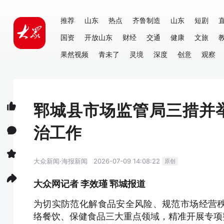
推荐
山东
热点
齐鲁制造
山东
短剧
国资
开放山东
财经
交通
健康
文旅
果然视频
青未了
灵境
深度
创意
观察
郓城县市场监管局三措并
治工作
大众新闻·海报新闻
2026-07-09 14:08:22
原创
大众网记者 李效瑾 郓城报道
为切实防范化解食品安全风险、规范市场经营
络餐饮、保健食品三大重点领域，精准开展专项