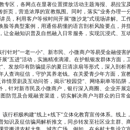
宣教专区，各网点在显著位置摆放活动主题海报、易拉宝
传折页，营造浓厚的宣教氛围。同时，落实“业务办理一
讲员，利用客户等候时间开展“微沙龙”式现场讲解。工
I换脸等典型案例，用通俗易懂的语言剖析风险要点，并
，让金融知识普及自然融入日常服务，实现沉浸式、互
行针对“一老一小”、新市民、小微商户等易受金融侵害
展“五进”活动，实施精准滴灌。在护航银发群体方面，
堂”、发放印有防骗提示的夏日清凉扇等形式，深入剖析
年人查询征信，守护其养老钱。在关爱青少年方面，宣
反诈情景剧及互动问答，揭示“校园贷”、网络刷单等陷阱
此外，针对新市民及小微商户，银行深入商圈、企业开展
截图防范及合规融资渠道，切实解决商户与群众的日常
该行积极构建“线上+线下”立体化教育宣传体系。线上
普知识及征信骗局解析推文，同步转发至社区业主群、
课堂搬进农村大集、城市广场。例如，在乡村大集设立