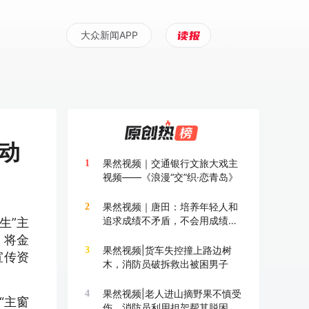
大众新闻APP
动
果然视频｜交通银行文旅大戏主
1
视频——《浪漫“交”织·恋青岛》
果然视频｜唐田：培养年轻人和
2
追求成绩不矛盾，不会用成绩换
生”主
成长
，将金
果然视频|货车失控撞上路边树
3
宣传资
木，消防员破拆救出被困男子
果然视频|老人进山摘野果不慎受
4
“主窗
伤，消防员利用担架帮其脱困