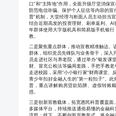
口”和“主阵地”作用，全面升级厅堂消保
防范电信诈骗、保护个人征信等内容的宣
普”机制，大堂经理与柜面人员主动担当宣
结合近期高发的投资理财、刷单返利、A
年群体使用大字版机具和简易版手机银行
教。
二是聚焦重点群体，推动宣教精准触达。该
群体，组织党员先锋队与业务骨干，深入开
员走进社区与养老院，通过举办“银发课
财、冒充公检法等骗局套路，手把手教老
走进校园，采用“小小银行家”财商课堂、
青少年扣好金融人生的“第一粒扣子”。
普，重点讲解购房贷款陷阱、虚假转账
惑。
三是创新宣教载体，拓宽惠民科普覆盖面。
多媒体平台，持续推送通俗易懂的金融科
流群；线下，不断创新宣教形式，将金融