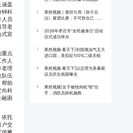
及涵盖
分钟科
果然视频｜唐田引用《孙子兵
5
法》展望比赛：不可胜在己，可
作人员
胜在敌
指导老
2026年枣庄市“全民健身日”启动
6
动式宣
仪式成功举办
果然视频·看天下|剑指俄油气五大
7
的重点
进口国，美拟征100%二级关税
工作人
养老理
果然视频·看天下|以总理为美暴毙
8
议员庆生画面曝光
教队伍
，帮助
果然视频|女子被绞肉机“咬”住
9
定向科
手，消防员拆机施救
金融困
，依托
商户交
宣传摊