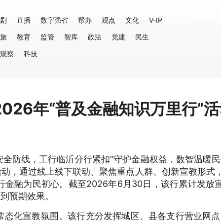
剧
直播
数字强省
帮办
观点
文化
V-IP
旅
教育
监管
智库
政法
党建
民生
观察
科技
026年“普及金融知识万里行”活
全防线，工行临沂分行紧扣“守护金融权益，数智温暖民
活动，通过线上线下联动、聚焦重点人群、创新宣教形式
金融为民初心。截至2026年6月30日，该行累计发放
达到预期效果。
常态化宣教氛围。该行充分发挥城区、县各支行营业网点