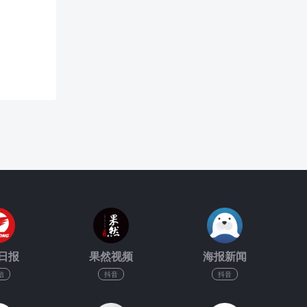
日报
果然视频
海报新闻
信
抖音
抖音