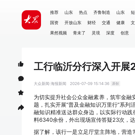
推荐
山东
热点
齐鲁制造
山东
短
国资
开放山东
财经
交通
健康
文
果然视频
青未了
灵境
深度
创意
工行临沂分行深入开展2
大众新闻·海报新闻
2026-07-09 15:14:36
原创
为切实提升社会公众金融素养，筑牢金融安
题，扎实开展“普及金融知识万里行”系列
融知识精准送达群众身边，以实际行动践行
料6340余份，外出现场宣传答疑23次，
据了解，该行一是立足厅堂主阵地，营造