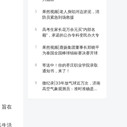
果然视频|老人身陷河边淤泥，消
5
防员紧急到场救援
高考生家长花万余元买“内部名
6
额”，承诺的公办专科变民办大专
果然视频|鹿扬集团董事长郑晓平
7
为泰国全国棒球锦标赛决赛开球
寄送中！你的枣庄职业学院录取
8
通知书，来了！
微纪录|33年放气球近万次，济南
9
高空气象观测员：准时准确是底
线
，旨在
低生活