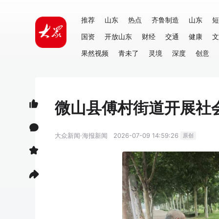
推荐
山东
热点
齐鲁制造
山东
短
国资
开放山东
财经
交通
健康
文
果然视频
青未了
灵境
深度
创意
微山县傅村街道开展社
大众新闻·海报新闻
2026-07-09 14:59:26
原创