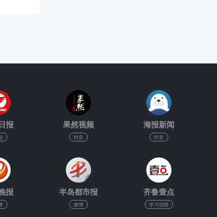
日报
果然视频
海报新闻
信
抖音
抖音
晚报
半岛都市报
齐鲁壹点
博
微博
学习强国