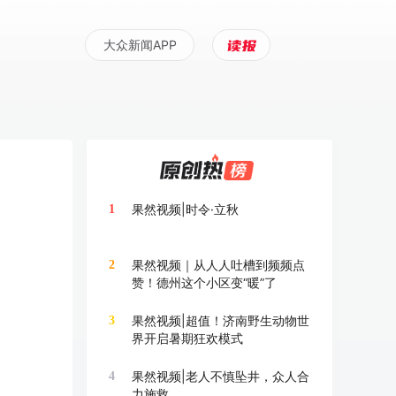
大众新闻APP
果然视频|时令·立秋
1
果然视频｜从人人吐槽到频频点
2
赞！德州这个小区变“暖”了
果然视频|超值！济南野生动物世
3
界开启暑期狂欢模式
果然视频|老人不慎坠井，众人合
4
力施救