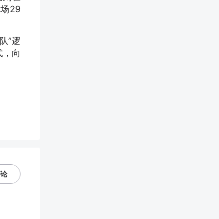
场29
队”逻
式，向
评论