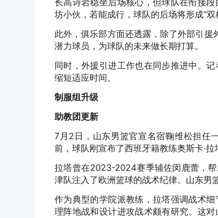
长高诗岩稳坐后场核心，但球队在衔接段
坊小伙，若能成行，球队的后场将形成“双
此外，俱乐部方面还透露，除了外部引援
潜力球员，为球队的未来做长期打算。
同时，外援引进工作也在同步推进中。记
缩短适应时间。
制服组升级
助教团更新
7月2日，山东男篮官宣名宿鞠维松担任
前，球队刚宣布了西班牙籍教练奥斯卡·拉
拉塔曾在2023-2024赛季辅佐闵鹿
津队注入了欧洲篮球的战术纪律。山东男
作为典型的学院派教练，拉塔强调战术细
理阵地战和设计进攻战术颇有研究。这对