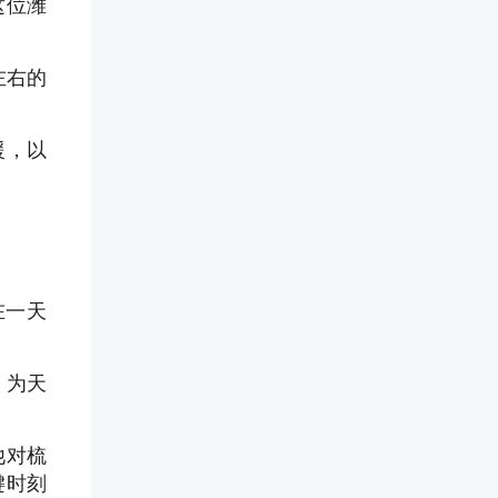
这位潍
左右的
援，以
在一天
，为天
他对梳
键时刻