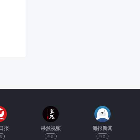
日报
果然视频
海报新闻
信
抖音
抖音