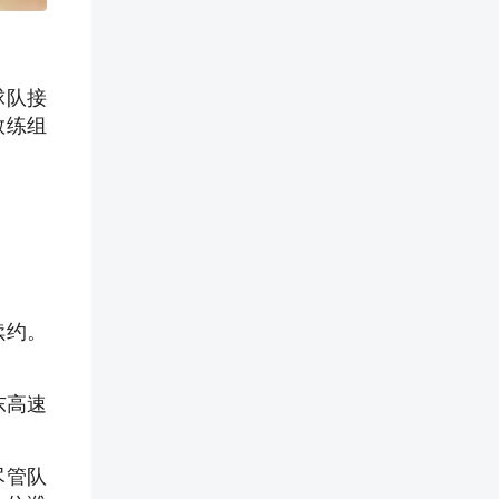
球队接
教练组
续约。
东高速
尽管队