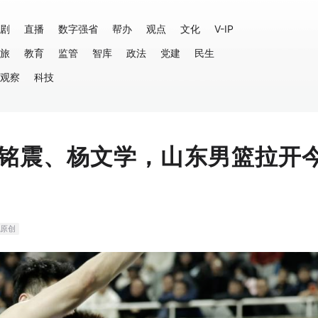
剧
直播
数字强省
帮办
观点
文化
V-IP
旅
教育
监管
智库
政法
党建
民生
观察
科技
铭震、杨文学，山东男篮拉开
原创