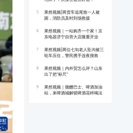
果然视频|两货车追尾致一人被
5
困，消防员及时到场救援
果然视频｜一站购齐一个家！京
6
东电器济宁自营大店隆重开业
果然视频|两位七旬老人坠沟被三
7
轮车压住，警民携手连夜搜救
果然视频｜内外贸怎么评？山东
8
出了把“标尺”
果然视频｜微醺巴士、啤酒加油
9
站，来啤酒城解锁啤酒花样喝法