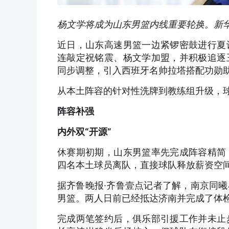
杨文学将成为山东男篮内线重要轮换。新
近日，山东高速男篮一边紧锣密鼓进行夏
连敲定祝铭震、杨文学加盟，并积极追逐
同步调整，引入西班牙名帅拉塔搭配功勋
从本土阵容的针对性洗牌到教练组升级，
阵容补强
内外双“开源”
休赛期初期，山东男篮率先完成阵容精简
四名本土球员离队，直接球队释放薪资空
据齐鲁晚报·齐鲁壹点记者了解，南京同
男篮。两人日前已经抵达济南并完成了体
完成两笔签约后，俱乐部引援工作并未止