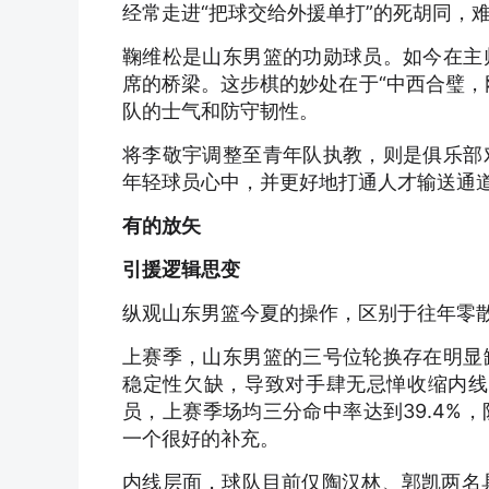
经常走进“把球交给外援单打”的死胡同，
鞠维松是山东男篮的功勋球员。如今在主
席的桥梁。这步棋的妙处在于“中西合璧，
队的士气和防守韧性。
将李敬宇调整至青年队执教，则是俱乐部
年轻球员心中，并更好地打通人才输送通
有的放矢
引援逻辑思变
纵观山东男篮今夏的操作，区别于往年零
上赛季，山东男篮的三号位轮换存在明显
稳定性欠缺，导致对手肆无忌惮收缩内线
员，上赛季场均三分命中率达到39.4%
一个很好的补充。
内线层面，球队目前仅陶汉林、郭凯两名