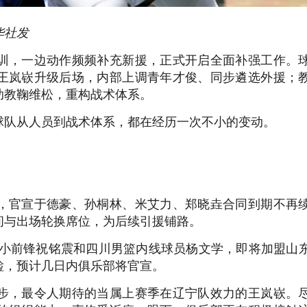
华社发
训，一边动作频频补充新援，正式开启全面补强工作。
王岚嵚升级后场，内部上调青年才俊、同步遴选外援；
助教鞠维松，重构战术体系。
球队从人员到战术体系，都在经历一次不小的变动。
，官宣于德豪、孙桐林、米艾力、郑晓垚合同到期不再
间与出场轮换席位，为后续引援铺路。
曦小前锋祝铭震和四川男篮内线球员杨文学，即将加盟山
检，预计几日内俱乐部将官宣。
步，最令人期待的当属上赛季在辽宁队效力的王岚嵚。