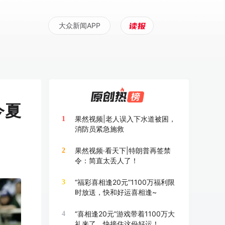
大众新闻APP
今夏
果然视频|老人误入下水道被困，
1
消防员紧急施救
果然视频·看天下|特朗普再签禁
2
令：简直太丢人了！
“福彩喜相逢20元”1100万福利限
3
时放送，快和好运喜相逢~
“喜相逢20元”游戏带着1100万大
4
礼来了，快接住这份好运！