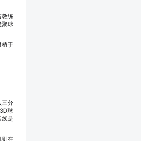
与教练
凝聚球
根植于
么三分
3D球
锋线是
凯则在