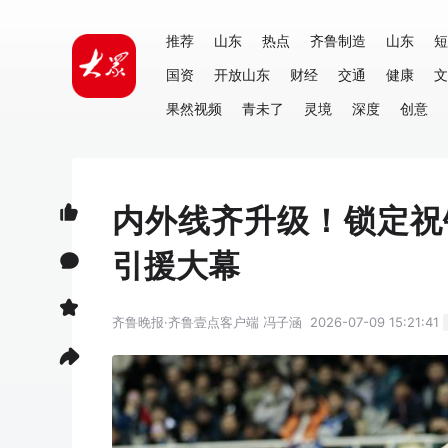
推荐
山东
热点
齐鲁制造
山东
短
国资
开放山东
财经
交通
健康
文
果然视频
青未了
灵境
深度
创意
内外线齐升级！锁定祝
引援大幕
齐鲁晚报·齐鲁壹点客户端
冯子涵
2026-07-09 15:21:41