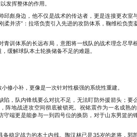
难以发挥整体的作用。
帅邱彪身边，他不仅是战术的传达者，更是连接更衣室
刚柔并济”：拉塔负责引入先进的攻防体系，鞠维松负责
对青训体系的长远布局，意图将一线队的战术理念尽早
道，缓解球队本土轮换储备不足的难题。
散小修小补，更像是一次针对性极强的系统性重建。
缺陷，队内锋线要么对抗不足，无法盯防外援箭头；要
，阵地战进攻空间彻底被锁死。祝铭震作为一名成熟的
，防守端更是能参与一到四号位的换防，对于山东男篮的
具备稳定战力的本土内线。陶汉林已是35岁的老将，郭