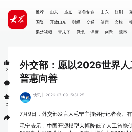
推荐
山东
热点
齐鲁制造
山东
短剧
国资
开放山东
财经
交通
健康
文旅
果然视频
青未了
灵境
深度
创意
观察
外交部：愿以2026世界
2
普惠向善
快讯 | 2026-07-09 15:31:25
2
7月9日，外交部发言人毛宁主持例行记者会。
毛宁表示，中国开源模型大幅降低了人工智能