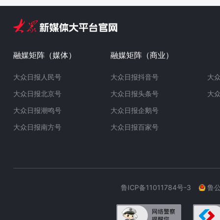
融媒矩阵（媒体）
融媒矩阵（商业）
大众日报人民号
大众日报抖音号
大
大众日报北京号
大众日报头条号
大
大众日报潮鸣号
大众日报企鹅号
大众日报南方号
大众日报百家号
鲁ICP备11011784号-3
鲁公网