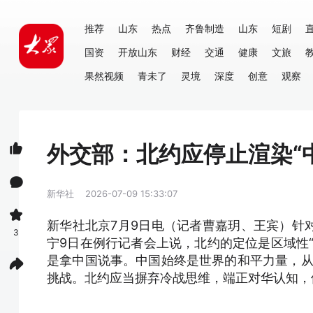
推荐
山东
热点
齐鲁制造
山东
短剧
国资
开放山东
财经
交通
健康
文旅
果然视频
青未了
灵境
深度
创意
观察
外交部：北约应停止渲染“
新华社
2026-07-09 15:33:07
新华社北京7月9日电（记者曹嘉玥、王宾）针
3
宁9日在例行记者会上说，北约的定位是区域性
是拿中国说事。中国始终是世界的和平力量，从
挑战。北约应当摒弃冷战思维，端正对华认知，停