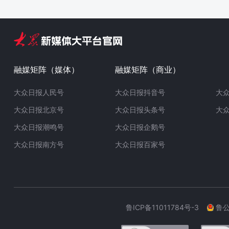
融媒矩阵（媒体）
融媒矩阵（商业）
大众日报人民号
大众日报抖音号
大
大众日报北京号
大众日报头条号
大
大众日报潮鸣号
大众日报企鹅号
大众日报南方号
大众日报百家号
鲁ICP备11011784号-3
鲁公网