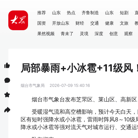
推荐
山东
热点
齐鲁制造
山东
短剧
国资
开放山东
财经
交通
健康
文旅
果然视频
青未了
灵境
深度
创意
观察
局部暴雨+小冰雹+11级
烟台市气象局
2026-07-09 15:40:16
烟台市气象台发布芝罘区、莱山区、高新区
受暖湿气流和高空槽影响，预计今天白天，
区有短时强降水或小冰雹，雷雨时阵风8～10级
降水或小冰雹等强对流天气对城市运行、交通运