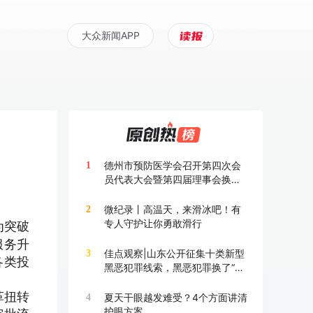
大众新闻APP
德州市预防医学会召开第四次会
1
员代表大会暨第四届理事会换届
大会
微纪录丨高温天，来滑冰吧！有
2
为突破
专人守护让你勇敢滑行
服务升
佳点观察|山东公开征集十类新型
3
各类投
黑恶犯罪线索，黑恶犯罪换了“马
甲”也要打
革扭转
夏天干眼越发难受？4个方面讲清
4
护眼方案