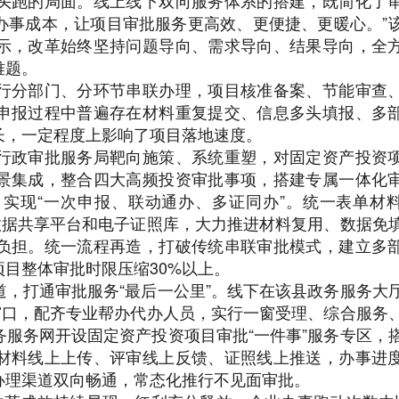
头跑的局面。线上线下双向服务体系的搭建，既简化了
办事成本，让项目审批服务更高效、更便捷、更暖心。”
示，改革始终坚持问题导向、需求导向、结果导向，全
难题。
分部门、分环节串联办理，项目核准备案、节能审查
申报过程中普遍存在材料重复提交、信息多头填报、多
长，一定程度上影响了项目落地速度。
政审批服务局靶向施策、系统重塑，对固定资产投资
景集成，整合四大高频投资审批事项，搭建专属一体化
实现“一次申报、联动通办、多证同办”。统一表单材
数据共享平台和电子证照库，大力推进材料复用、数据免
负担。统一流程再造，打破传统串联审批模式，建立多
目整体审批时限压缩30%以上。
打通审批服务“最后一公里”。线下在该县政务服务大
窗口，配齐专业帮办代办人员，实行一窗受理、综合服务
服务网开设固定资产投资项目审批“一件事”服务专区，
材料线上上传、评审线上反馈、证照线上推送，办事进
办理渠道双向畅通，常态化推行不见面审批。