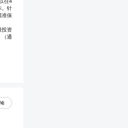
以往4
本。针
精准保
级投资
。（
通
评论