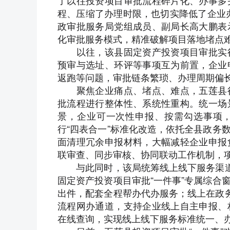
了以往投资项目审批流程碎片化、办事多
程、压缩了办理时限，也切实降低了企业
政审批服务局党组成员、副局长高大鹏表
化审批服务模式，精准破解项目落地堵点
以往，该县固定资产投资项目审批实行
预审与选址、环评等事项互为前置，企业
返跑等问题，审批链条繁琐、办理周期偏
聚焦企业痛点、堵点、难点，五莲县行
批流程进行整体性、系统性重构。统一场
景，企业可一次性申报、按需勾选事项，
行“四表合一”标准化改造，依托全县政务
面清理冗余申报材料，大幅减轻企业申报
联审查、同步审核、协同联动工作机制，项
与此同时，该局统筹线上线下服务渠道，
固定资产投资项目审批“一件事”专属综合
出件，配套全程帮办代办服务；线上在政务
流程网办通道，支持企业线上自主申报、
在线查询，实现线上线下服务标准统一、