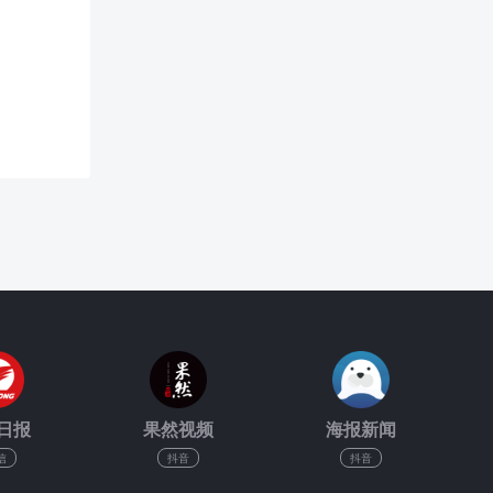
日报
果然视频
海报新闻
信
抖音
抖音