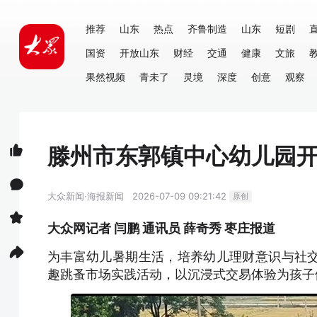
推荐
山东
热点
齐鲁制造
山东
短剧
国资
开放山东
财经
交通
健康
文旅
果然视频
青未了
灵境
深度
创意
观察
滕州市东郭镇中心幼儿园
大众新闻·海报新闻
2026-07-09 09:21:42
原创
大众网记者 闫鹏 通讯员 薛奇秀 枣庄报道
为丰富幼儿暑期生活，培养幼儿理财意识与社
趣跳蚤市场实践活动，以沉浸式交易体验为孩子