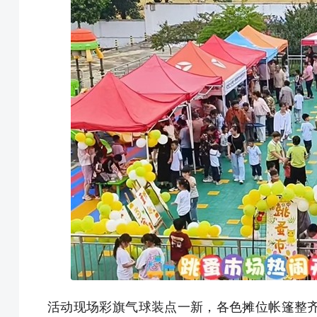
活动现场彩旗气球装点一新，各色摊位帐篷整