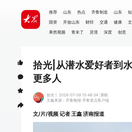
推荐
山东
热点
齐鲁制造
山东
短
国资
开放山东
财经
交通
健康
文
果然视频
青未了
灵境
深度
创意
拾光|从潜水爱好者到
更多人
拾光 | 2026-07-09 15:48:34
原创
王鑫
来源：齐鲁晚报·齐鲁壹点客户端
文/片/视频 记者 王鑫 济南报道