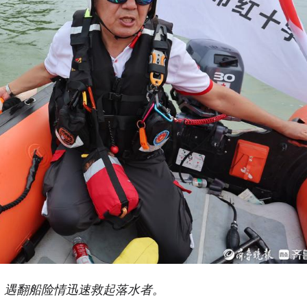
，遇翻船险情迅速救起落水者。