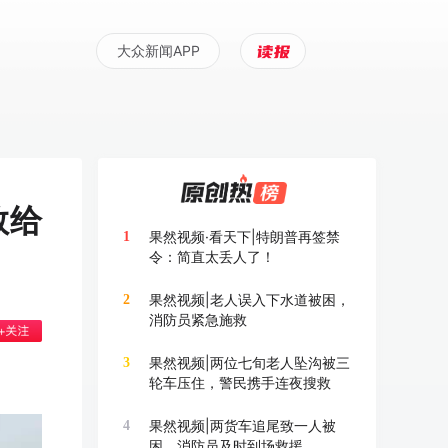
大众新闻APP
教给
果然视频·看天下|特朗普再签禁
1
令：简直太丢人了！
果然视频|老人误入下水道被困，
2
消防员紧急施救
果然视频|两位七旬老人坠沟被三
3
轮车压住，警民携手连夜搜救
果然视频|两货车追尾致一人被
4
困，消防员及时到场救援