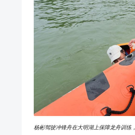
杨彬驾驶冲锋舟在大明湖上保障龙舟训练