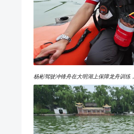
杨彬驾驶冲锋舟在大明湖上保障龙舟训练