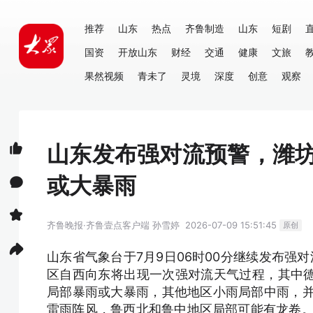
推荐
山东
热点
齐鲁制造
山东
短剧
国资
开放山东
财经
交通
健康
文旅
果然视频
青未了
灵境
深度
创意
观察
山东发布强对流预警，潍
或大暴雨
齐鲁晚报·齐鲁壹点客户端
孙雪婷
2026-07-09 15:51:45
原创
山东省气象台于7月9日06时00分继续发布强
区自西向东将出现一次强对流天气过程，其中
局部暴雨或大暴雨，其他地区小雨局部中雨，并伴
雷雨阵风，鲁西北和鲁中地区局部可能有龙卷。