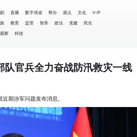
剧
直播
数字强省
帮办
观点
文化
V-IP
旅
教育
监管
智库
政法
党建
民生
观察
科技
部队官兵全力奋战防汛救灾一线
就近期涉军问题发布消息。