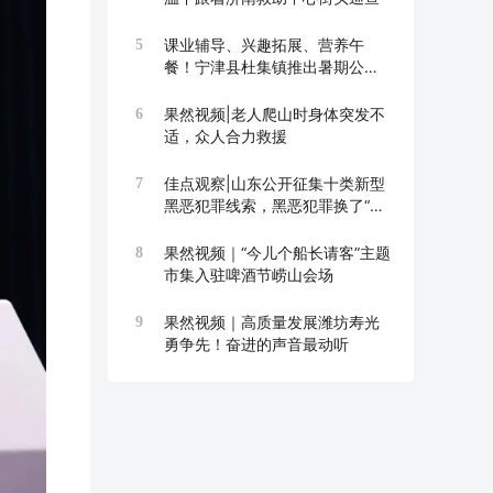
课业辅导、兴趣拓展、营养午
5
餐！宁津县杜集镇推出暑期公益
托管班
果然视频|老人爬山时身体突发不
6
适，众人合力救援
佳点观察|山东公开征集十类新型
7
黑恶犯罪线索，黑恶犯罪换了“马
甲”也要打
果然视频｜“今儿个船长请客”主题
8
市集入驻啤酒节崂山会场
果然视频｜高质量发展潍坊寿光
9
勇争先！奋进的声音最动听