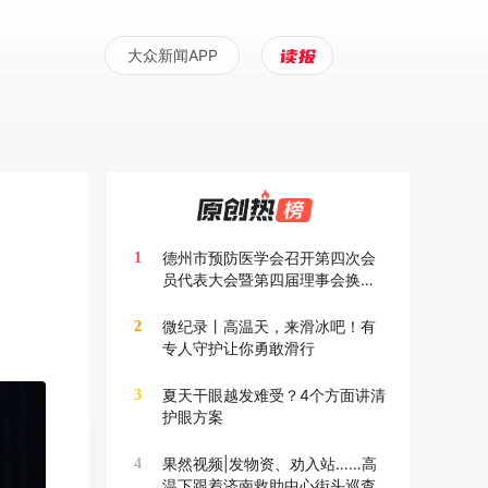
大众新闻APP
德州市预防医学会召开第四次会
1
员代表大会暨第四届理事会换届
大会
微纪录丨高温天，来滑冰吧！有
2
专人守护让你勇敢滑行
夏天干眼越发难受？4个方面讲清
3
护眼方案
果然视频|发物资、劝入站……高
4
温下跟着济南救助中心街头巡查