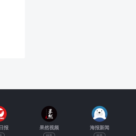
日报
果然视频
海报新闻
信
抖音
抖音